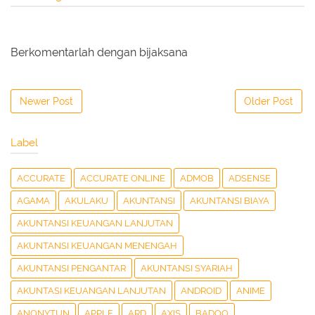
Berkomentarlah dengan bijaksana
Newer Post
Older Post
Label
ACCURATE
ACCURATE ONLINE
ADMOB
ADSENSE
AGAMA
AKULAKU
AKUNTANSI
AKUNTANSI BIAYA
AKUNTANSI KEUANGAN LANJUTAN
AKUNTANSI KEUANGAN MENENGAH
AKUNTANSI PENGANTAR
AKUNTANSI SYARIAH
AKUNTASI KEUANGAN LANJUTAN
ANDROID
ANIME
ANONYTUN
APPLE
ARD
AXIS
BADOO