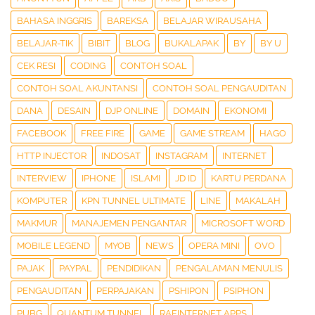
BAHASA INGGRIS
BAREKSA
BELAJAR WIRAUSAHA
BELAJAR-TIK
BIBIT
BLOG
BUKALAPAK
BY
BY U
CEK RESI
CODING
CONTOH SOAL
CONTOH SOAL AKUNTANSI
CONTOH SOAL PENGAUDITAN
DANA
DESAIN
DJP ONLINE
DOMAIN
EKONOMI
FACEBOOK
FREE FIRE
GAME
GAME STREAM
HAGO
HTTP INJECTOR
INDOSAT
INSTAGRAM
INTERNET
INTERVIEW
IPHONE
ISLAMI
JD ID
KARTU PERDANA
KOMPUTER
KPN TUNNEL ULTIMATE
LINE
MAKALAH
MAKMUR
MANAJEMEN PENGANTAR
MICROSOFT WORD
MOBILE LEGEND
MYOB
NEWS
OPERA MINI
OVO
PAJAK
PAYPAL
PENDIDIKAN
PENGALAMAN MENULIS
PENGAUDITAN
PERPAJAKAN
PSHIPON
PSIPHON
PUBG
QUANTUM TUNNEL
RAFINTERNET APPS