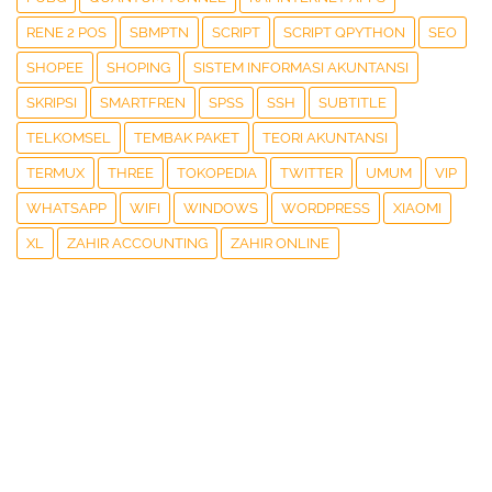
RENE 2 POS
SBMPTN
SCRIPT
SCRIPT QPYTHON
SEO
SHOPEE
SHOPING
SISTEM INFORMASI AKUNTANSI
SKRIPSI
SMARTFREN
SPSS
SSH
SUBTITLE
TELKOMSEL
TEMBAK PAKET
TEORI AKUNTANSI
TERMUX
THREE
TOKOPEDIA
TWITTER
UMUM
VIP
WHATSAPP
WIFI
WINDOWS
WORDPRESS
XIAOMI
XL
ZAHIR ACCOUNTING
ZAHIR ONLINE