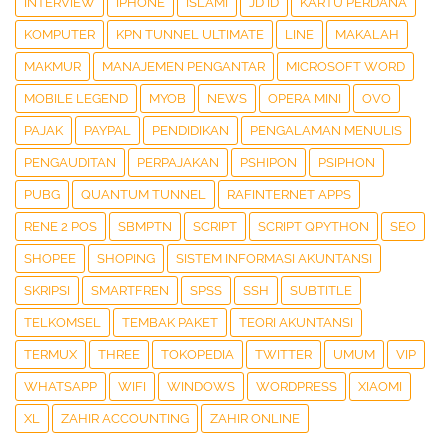
INTERVIEW
IPHONE
ISLAMI
JD ID
KARTU PERDANA
KOMPUTER
KPN TUNNEL ULTIMATE
LINE
MAKALAH
MAKMUR
MANAJEMEN PENGANTAR
MICROSOFT WORD
MOBILE LEGEND
MYOB
NEWS
OPERA MINI
OVO
PAJAK
PAYPAL
PENDIDIKAN
PENGALAMAN MENULIS
PENGAUDITAN
PERPAJAKAN
PSHIPON
PSIPHON
PUBG
QUANTUM TUNNEL
RAFINTERNET APPS
RENE 2 POS
SBMPTN
SCRIPT
SCRIPT QPYTHON
SEO
SHOPEE
SHOPING
SISTEM INFORMASI AKUNTANSI
SKRIPSI
SMARTFREN
SPSS
SSH
SUBTITLE
TELKOMSEL
TEMBAK PAKET
TEORI AKUNTANSI
TERMUX
THREE
TOKOPEDIA
TWITTER
UMUM
VIP
WHATSAPP
WIFI
WINDOWS
WORDPRESS
XIAOMI
XL
ZAHIR ACCOUNTING
ZAHIR ONLINE