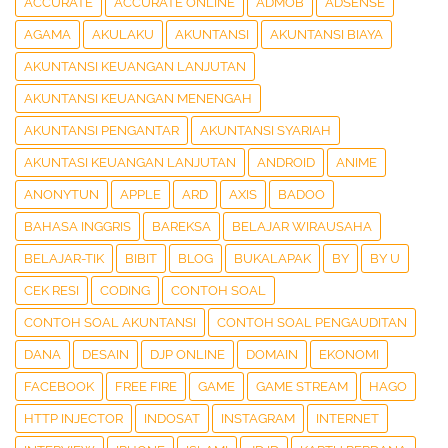
ACCURATE
ACCURATE ONLINE
ADMOB
ADSENSE
AGAMA
AKULAKU
AKUNTANSI
AKUNTANSI BIAYA
AKUNTANSI KEUANGAN LANJUTAN
AKUNTANSI KEUANGAN MENENGAH
AKUNTANSI PENGANTAR
AKUNTANSI SYARIAH
AKUNTASI KEUANGAN LANJUTAN
ANDROID
ANIME
ANONYTUN
APPLE
ARD
AXIS
BADOO
BAHASA INGGRIS
BAREKSA
BELAJAR WIRAUSAHA
BELAJAR-TIK
BIBIT
BLOG
BUKALAPAK
BY
BY U
CEK RESI
CODING
CONTOH SOAL
CONTOH SOAL AKUNTANSI
CONTOH SOAL PENGAUDITAN
DANA
DESAIN
DJP ONLINE
DOMAIN
EKONOMI
FACEBOOK
FREE FIRE
GAME
GAME STREAM
HAGO
HTTP INJECTOR
INDOSAT
INSTAGRAM
INTERNET