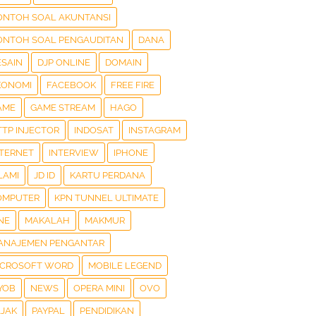
ONTOH SOAL AKUNTANSI
ONTOH SOAL PENGAUDITAN
DANA
ESAIN
DJP ONLINE
DOMAIN
KONOMI
FACEBOOK
FREE FIRE
AME
GAME STREAM
HAGO
TTP INJECTOR
INDOSAT
INSTAGRAM
NTERNET
INTERVIEW
IPHONE
LAMI
JD ID
KARTU PERDANA
OMPUTER
KPN TUNNEL ULTIMATE
NE
MAKALAH
MAKMUR
ANAJEMEN PENGANTAR
ICROSOFT WORD
MOBILE LEGEND
YOB
NEWS
OPERA MINI
OVO
AJAK
PAYPAL
PENDIDIKAN