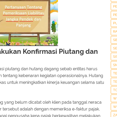
P
P
P
R
S
S
kukan Konfirmasi Piutang dan
S
S
si piutang dan hutang dagang sebab entitas harus
T
tentang kebenaran kegiatan operasionalnya. Hutang
T
as untuk meningkatkan kinerja keuangan selama satu
T
W
 yang belum dicatat oleh klien pada tanggal neraca
W
r tersebut adalah dengan memeriksa e-faktur pajak.
Z
agai pengusaha kena pajak berkewajiban melakukan