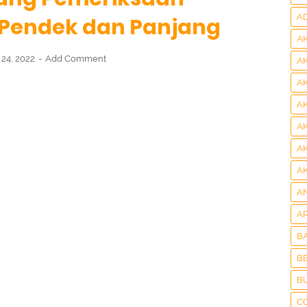
A
a Pendek dan Panjang
A
24, 2022
Add Comment
A
A
A
A
A
A
A
A
B
BE
B
C