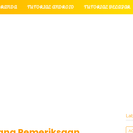
ERANDA
TUTORIAL ANDROID
TUTORIAL BELAJAR
UTORIAL GAME
TUTORIAL INTERNET
TUTORIAL
TUTORIAL PERPESANAN
TUT
LATI
INTERNET
LAYANAN PENGUNJUNG
Lab
ang Pemeriksaan
A