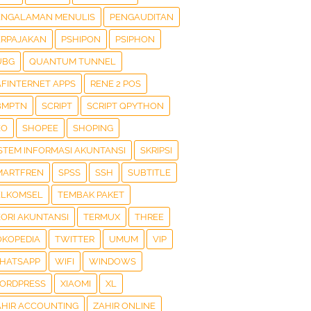
ENGALAMAN MENULIS
PENGAUDITAN
ERPAJAKAN
PSHIPON
PSIPHON
UBG
QUANTUM TUNNEL
AFINTERNET APPS
RENE 2 POS
BMPTN
SCRIPT
SCRIPT QPYTHON
EO
SHOPEE
SHOPING
ISTEM INFORMASI AKUNTANSI
SKRIPSI
MARTFREN
SPSS
SSH
SUBTITLE
ELKOMSEL
TEMBAK PAKET
EORI AKUNTANSI
TERMUX
THREE
OKOPEDIA
TWITTER
UMUM
VIP
HATSAPP
WIFI
WINDOWS
ORDPRESS
XIAOMI
XL
AHIR ACCOUNTING
ZAHIR ONLINE