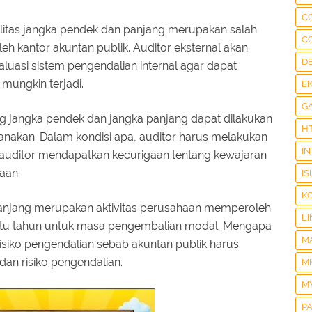
C
ilitas jangka pendek dan panjang merupakan salah
C
eh kantor akuntan publik. Auditor eksternal akan
D
uasi sistem pengendalian internal agar dapat
ungkin terjadi.
E
G
g jangka pendek dan jangka panjang dapat dilakukan
H
ksanakan. Dalam kondisi apa, auditor harus melakukan
I
a auditor mendapatkan kecurigaan tentang kewajaran
aan.
IS
K
a panjang merupakan aktivitas perusahaan memperoleh
LI
satu tahun untuk masa pengembalian modal. Mengapa
M
isiko pengendalian sebab akuntan publik harus
n risiko pengendalian.
M
M
P