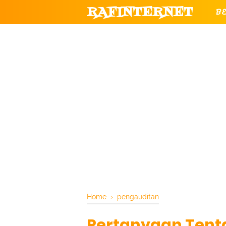
RAFINTERNET
B
T
CHANNEL YOUTUBE RESMI RAF
Home
›
pengauditan
Pertanyaan Tent