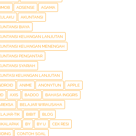
DMOB
ADSENSE
AGAMA
KULAKU
AKUNTANSI
KUNTANSI BIAYA
KUNTANSI KEUANGAN LANJUTAN
KUNTANSI KEUANGAN MENENGAH
KUNTANSI PENGANTAR
KUNTANSI SYARIAH
KUNTASI KEUANGAN LANJUTAN
NDROID
ANIME
ANONYTUN
APPLE
RD
AXIS
BADOO
BAHASA INGGRIS
AREKSA
BELAJAR WIRAUSAHA
LAJAR-TIK
BIBIT
BLOG
UKALAPAK
BY
BY U
CEK RESI
ODING
CONTOH SOAL