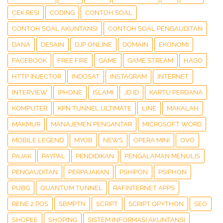
CEK RESI
CODING
CONTOH SOAL
CONTOH SOAL AKUNTANSI
CONTOH SOAL PENGAUDITAN
DANA
DESAIN
DJP ONLINE
DOMAIN
EKONOMI
FACEBOOK
FREE FIRE
GAME
GAME STREAM
HAGO
HTTP INJECTOR
INDOSAT
INSTAGRAM
INTERNET
INTERVIEW
IPHONE
ISLAMI
JD ID
KARTU PERDANA
KOMPUTER
KPN TUNNEL ULTIMATE
LINE
MAKALAH
MAKMUR
MANAJEMEN PENGANTAR
MICROSOFT WORD
MOBILE LEGEND
MYOB
NEWS
OPERA MINI
OVO
PAJAK
PAYPAL
PENDIDIKAN
PENGALAMAN MENULIS
PENGAUDITAN
PERPAJAKAN
PSHIPON
PSIPHON
PUBG
QUANTUM TUNNEL
RAFINTERNET APPS
RENE 2 POS
SBMPTN
SCRIPT
SCRIPT QPYTHON
SEO
SHOPEE
SHOPING
SISTEM INFORMASI AKUNTANSI