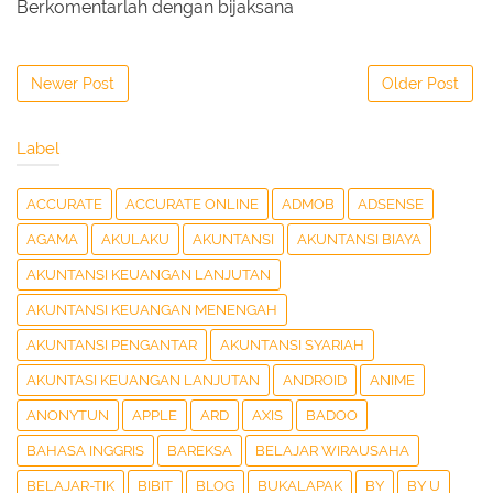
Berkomentarlah dengan bijaksana
Newer Post
Older Post
Label
ACCURATE
ACCURATE ONLINE
ADMOB
ADSENSE
AGAMA
AKULAKU
AKUNTANSI
AKUNTANSI BIAYA
AKUNTANSI KEUANGAN LANJUTAN
AKUNTANSI KEUANGAN MENENGAH
AKUNTANSI PENGANTAR
AKUNTANSI SYARIAH
AKUNTASI KEUANGAN LANJUTAN
ANDROID
ANIME
ANONYTUN
APPLE
ARD
AXIS
BADOO
BAHASA INGGRIS
BAREKSA
BELAJAR WIRAUSAHA
BELAJAR-TIK
BIBIT
BLOG
BUKALAPAK
BY
BY U