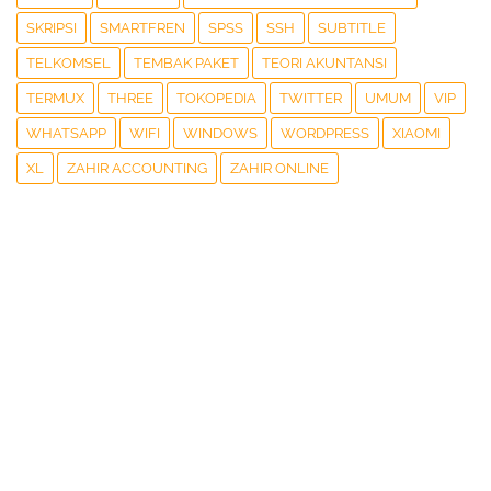
SKRIPSI
SMARTFREN
SPSS
SSH
SUBTITLE
TELKOMSEL
TEMBAK PAKET
TEORI AKUNTANSI
TERMUX
THREE
TOKOPEDIA
TWITTER
UMUM
VIP
WHATSAPP
WIFI
WINDOWS
WORDPRESS
XIAOMI
XL
ZAHIR ACCOUNTING
ZAHIR ONLINE