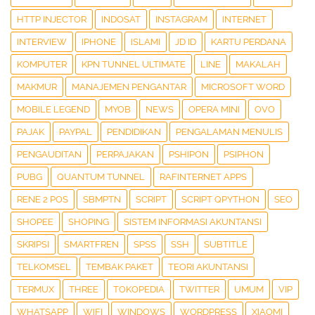
HTTP INJECTOR
INDOSAT
INSTAGRAM
INTERNET
INTERVIEW
IPHONE
ISLAMI
JD ID
KARTU PERDANA
KOMPUTER
KPN TUNNEL ULTIMATE
LINE
MAKALAH
MAKMUR
MANAJEMEN PENGANTAR
MICROSOFT WORD
MOBILE LEGEND
MYOB
NEWS
OPERA MINI
OVO
PAJAK
PAYPAL
PENDIDIKAN
PENGALAMAN MENULIS
PENGAUDITAN
PERPAJAKAN
PSHIPON
PSIPHON
PUBG
QUANTUM TUNNEL
RAFINTERNET APPS
RENE 2 POS
SBMPTN
SCRIPT
SCRIPT QPYTHON
SEO
SHOPEE
SHOPING
SISTEM INFORMASI AKUNTANSI
SKRIPSI
SMARTFREN
SPSS
SSH
SUBTITLE
TELKOMSEL
TEMBAK PAKET
TEORI AKUNTANSI
TERMUX
THREE
TOKOPEDIA
TWITTER
UMUM
VIP
WHATSAPP
WIFI
WINDOWS
WORDPRESS
XIAOMI