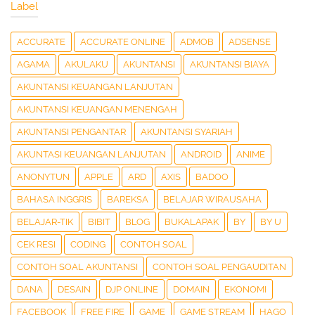
Label
ACCURATE
ACCURATE ONLINE
ADMOB
ADSENSE
AGAMA
AKULAKU
AKUNTANSI
AKUNTANSI BIAYA
AKUNTANSI KEUANGAN LANJUTAN
AKUNTANSI KEUANGAN MENENGAH
AKUNTANSI PENGANTAR
AKUNTANSI SYARIAH
AKUNTASI KEUANGAN LANJUTAN
ANDROID
ANIME
ANONYTUN
APPLE
ARD
AXIS
BADOO
BAHASA INGGRIS
BAREKSA
BELAJAR WIRAUSAHA
BELAJAR-TIK
BIBIT
BLOG
BUKALAPAK
BY
BY U
CEK RESI
CODING
CONTOH SOAL
CONTOH SOAL AKUNTANSI
CONTOH SOAL PENGAUDITAN
DANA
DESAIN
DJP ONLINE
DOMAIN
EKONOMI
FACEBOOK
FREE FIRE
GAME
GAME STREAM
HAGO