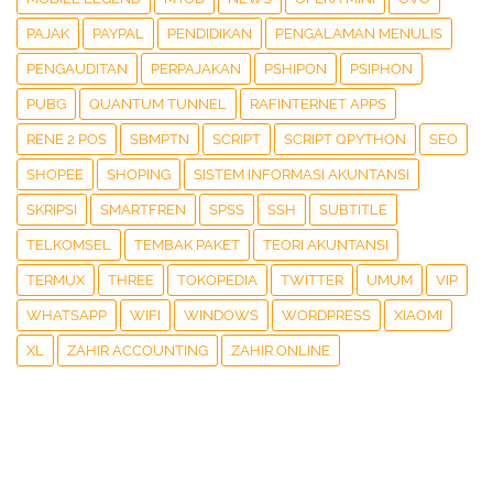
PAJAK
PAYPAL
PENDIDIKAN
PENGALAMAN MENULIS
PENGAUDITAN
PERPAJAKAN
PSHIPON
PSIPHON
PUBG
QUANTUM TUNNEL
RAFINTERNET APPS
RENE 2 POS
SBMPTN
SCRIPT
SCRIPT QPYTHON
SEO
SHOPEE
SHOPING
SISTEM INFORMASI AKUNTANSI
SKRIPSI
SMARTFREN
SPSS
SSH
SUBTITLE
TELKOMSEL
TEMBAK PAKET
TEORI AKUNTANSI
TERMUX
THREE
TOKOPEDIA
TWITTER
UMUM
VIP
WHATSAPP
WIFI
WINDOWS
WORDPRESS
XIAOMI
XL
ZAHIR ACCOUNTING
ZAHIR ONLINE