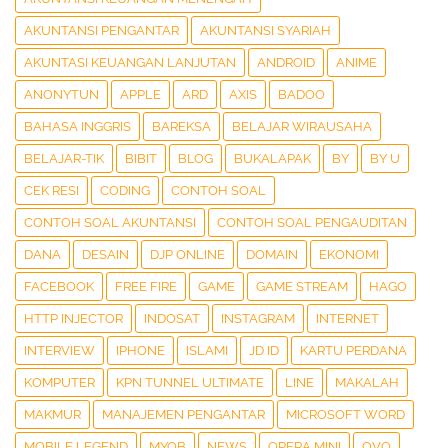
AKUNTANSI PENGANTAR
AKUNTANSI SYARIAH
AKUNTASI KEUANGAN LANJUTAN
ANDROID
ANIME
ANONYTUN
APPLE
ARD
AXIS
BADOO
BAHASA INGGRIS
BAREKSA
BELAJAR WIRAUSAHA
BELAJAR-TIK
BIBIT
BLOG
BUKALAPAK
BY
BY U
CEK RESI
CODING
CONTOH SOAL
CONTOH SOAL AKUNTANSI
CONTOH SOAL PENGAUDITAN
DANA
DESAIN
DJP ONLINE
DOMAIN
EKONOMI
FACEBOOK
FREE FIRE
GAME
GAME STREAM
HAGO
HTTP INJECTOR
INDOSAT
INSTAGRAM
INTERNET
INTERVIEW
IPHONE
ISLAMI
JD ID
KARTU PERDANA
KOMPUTER
KPN TUNNEL ULTIMATE
LINE
MAKALAH
MAKMUR
MANAJEMEN PENGANTAR
MICROSOFT WORD
MOBILE LEGEND
MYOB
NEWS
OPERA MINI
OVO