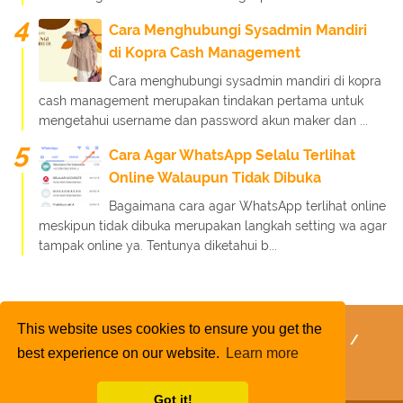
Cara Menghubungi Sysadmin Mandiri
di Kopra Cash Management
Cara menghubungi sysadmin mandiri di kopra
cash management merupakan tindakan pertama untuk
mengetahui username dan password akun maker dan ...
Cara Agar WhatsApp Selalu Terlihat
Online Walaupun Tidak Dibuka
Bagaimana cara agar WhatsApp terlihat online
meskipun tidak dibuka merupakan langkah setting wa agar
tampak online ya. Tentunya diketahui b...
This website uses cookies to ensure you get the
FaQ
Kebijakan Layanan
Kebijakan Privasi
best experience on our website.
Learn more
Kontak Kami
Tentang Kami
Daftar Isi
Got it!