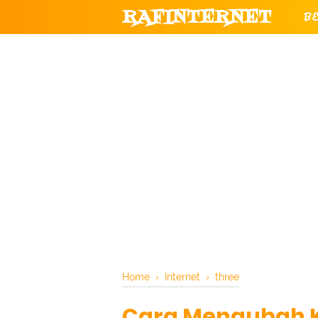
RAFINTERNET
B
T
CHANNEL YOUTUBE RESMI RAF
Home
›
Internet
›
three
Cara Mengubah Ku