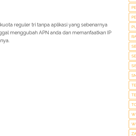
P
P
uota reguler tri tanpa aplikasi yang sebenarnya
P
tinggal menggubah APN anda dan memanfaatkan IP
R
nya.
S
S
S
S
T
T
T
W
W
Z