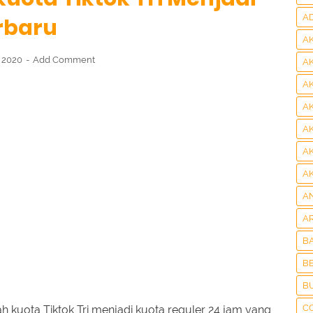
A
rbaru
A
, 2020
Add Comment
A
A
A
A
A
A
A
A
B
BE
B
C
kuota Tiktok Tri menjadi kuota reguler 24 jam yang