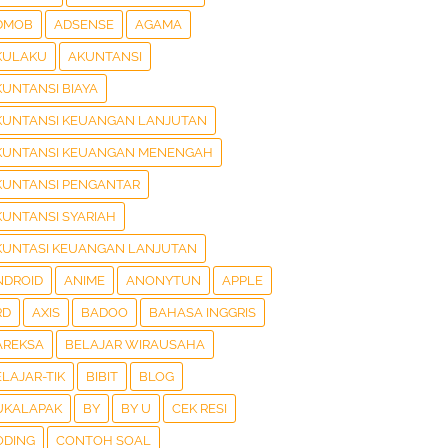
DMOB
ADSENSE
AGAMA
KULAKU
AKUNTANSI
KUNTANSI BIAYA
KUNTANSI KEUANGAN LANJUTAN
KUNTANSI KEUANGAN MENENGAH
KUNTANSI PENGANTAR
KUNTANSI SYARIAH
KUNTASI KEUANGAN LANJUTAN
NDROID
ANIME
ANONYTUN
APPLE
RD
AXIS
BADOO
BAHASA INGGRIS
AREKSA
BELAJAR WIRAUSAHA
LAJAR-TIK
BIBIT
BLOG
UKALAPAK
BY
BY U
CEK RESI
ODING
CONTOH SOAL