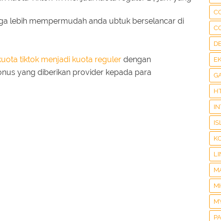
C
ngga lebih mempermudah anda ubtuk berselancar di
C
D
ota tiktok menjadi kuota reguler
dengan
E
nus yang diberikan provider kepada para
G
H
I
IS
K
LI
M
M
M
P