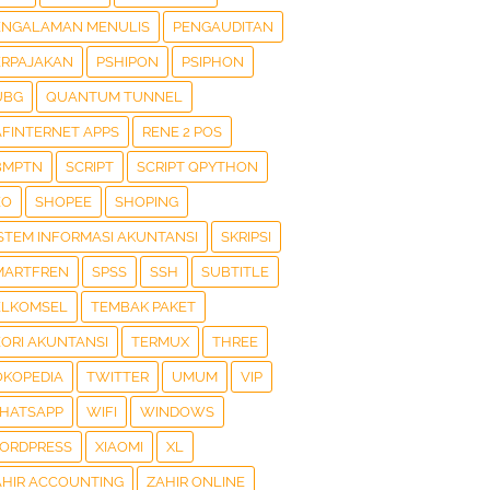
ENGALAMAN MENULIS
PENGAUDITAN
ERPAJAKAN
PSHIPON
PSIPHON
UBG
QUANTUM TUNNEL
AFINTERNET APPS
RENE 2 POS
BMPTN
SCRIPT
SCRIPT QPYTHON
EO
SHOPEE
SHOPING
ISTEM INFORMASI AKUNTANSI
SKRIPSI
MARTFREN
SPSS
SSH
SUBTITLE
ELKOMSEL
TEMBAK PAKET
EORI AKUNTANSI
TERMUX
THREE
OKOPEDIA
TWITTER
UMUM
VIP
HATSAPP
WIFI
WINDOWS
ORDPRESS
XIAOMI
XL
AHIR ACCOUNTING
ZAHIR ONLINE