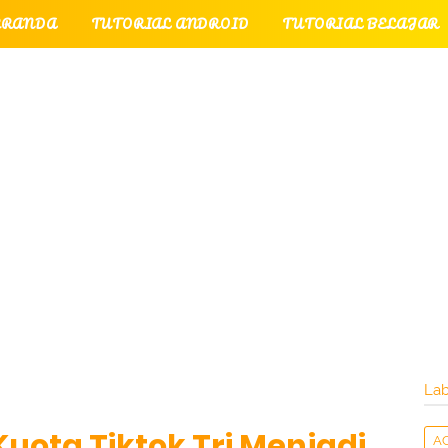
ERANDA
TUTORIAL ANDROID
TUTORIAL BELAJAR
UTORIAL GAME
TUTORIAL INTERNET
TUTORIAL
TUTORIAL PERPESANAN
TUT
LATI
INTERNET
LAYANAN PENGUNJUNG
Lab
ota Tiktok Tri Menjadi
A