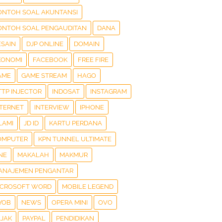
ONTOH SOAL AKUNTANSI
ONTOH SOAL PENGAUDITAN
DANA
ESAIN
DJP ONLINE
DOMAIN
KONOMI
FACEBOOK
FREE FIRE
AME
GAME STREAM
HAGO
TTP INJECTOR
INDOSAT
INSTAGRAM
NTERNET
INTERVIEW
IPHONE
LAMI
JD ID
KARTU PERDANA
OMPUTER
KPN TUNNEL ULTIMATE
NE
MAKALAH
MAKMUR
ANAJEMEN PENGANTAR
ICROSOFT WORD
MOBILE LEGEND
YOB
NEWS
OPERA MINI
OVO
AJAK
PAYPAL
PENDIDIKAN