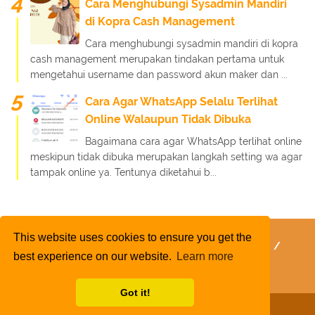
Cara Menghubungi Sysadmin Mandiri
di Kopra Cash Management
Cara menghubungi sysadmin mandiri di kopra
cash management merupakan tindakan pertama untuk
mengetahui username dan password akun maker dan ...
Cara Agar WhatsApp Selalu Terlihat
Online Walaupun Tidak Dibuka
Bagaimana cara agar WhatsApp terlihat online
meskipun tidak dibuka merupakan langkah setting wa agar
tampak online ya. Tentunya diketahui b...
This website uses cookies to ensure you get the
FaQ
Kebijakan Layanan
Kebijakan Privasi
best experience on our website.
Learn more
Kontak Kami
Tentang Kami
Daftar Isi
Got it!
Copyright 2020
Rafinternet