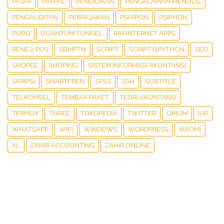
PAJAK
PAYPAL
PENDIDIKAN
PENGALAMAN MENULIS
PENGAUDITAN
PERPAJAKAN
PSHIPON
PSIPHON
PUBG
QUANTUM TUNNEL
RAFINTERNET APPS
RENE 2 POS
SBMPTN
SCRIPT
SCRIPT QPYTHON
SEO
SHOPEE
SHOPING
SISTEM INFORMASI AKUNTANSI
SKRIPSI
SMARTFREN
SPSS
SSH
SUBTITLE
TELKOMSEL
TEMBAK PAKET
TEORI AKUNTANSI
TERMUX
THREE
TOKOPEDIA
TWITTER
UMUM
VIP
WHATSAPP
WIFI
WINDOWS
WORDPRESS
XIAOMI
XL
ZAHIR ACCOUNTING
ZAHIR ONLINE