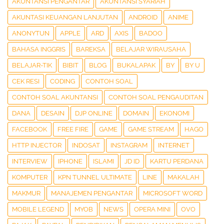
AKUNTANSI PENGANTAR
AKUNTANSI SYARIAH
AKUNTASI KEUANGAN LANJUTAN
ANDROID
ANIME
ANONYTUN
APPLE
ARD
AXIS
BADOO
BAHASA INGGRIS
BAREKSA
BELAJAR WIRAUSAHA
BELAJAR-TIK
BIBIT
BLOG
BUKALAPAK
BY
BY U
CEK RESI
CODING
CONTOH SOAL
CONTOH SOAL AKUNTANSI
CONTOH SOAL PENGAUDITAN
DANA
DESAIN
DJP ONLINE
DOMAIN
EKONOMI
FACEBOOK
FREE FIRE
GAME
GAME STREAM
HAGO
HTTP INJECTOR
INDOSAT
INSTAGRAM
INTERNET
INTERVIEW
IPHONE
ISLAMI
JD ID
KARTU PERDANA
KOMPUTER
KPN TUNNEL ULTIMATE
LINE
MAKALAH
MAKMUR
MANAJEMEN PENGANTAR
MICROSOFT WORD
MOBILE LEGEND
MYOB
NEWS
OPERA MINI
OVO