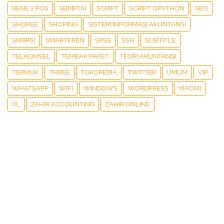
RENE 2 POS
SBMPTN
SCRIPT
SCRIPT QPYTHON
SEO
SHOPEE
SHOPING
SISTEM INFORMASI AKUNTANSI
SKRIPSI
SMARTFREN
SPSS
SSH
SUBTITLE
TELKOMSEL
TEMBAK PAKET
TEORI AKUNTANSI
TERMUX
THREE
TOKOPEDIA
TWITTER
UMUM
VIP
WHATSAPP
WIFI
WINDOWS
WORDPRESS
XIAOMI
XL
ZAHIR ACCOUNTING
ZAHIR ONLINE