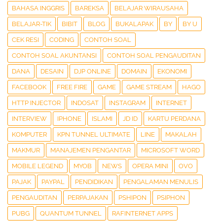
BAHASA INGGRIS
BAREKSA
BELAJAR WIRAUSAHA
BELAJAR-TIK
BIBIT
BLOG
BUKALAPAK
BY
BY U
CEK RESI
CODING
CONTOH SOAL
CONTOH SOAL AKUNTANSI
CONTOH SOAL PENGAUDITAN
DANA
DESAIN
DJP ONLINE
DOMAIN
EKONOMI
FACEBOOK
FREE FIRE
GAME
GAME STREAM
HAGO
HTTP INJECTOR
INDOSAT
INSTAGRAM
INTERNET
INTERVIEW
IPHONE
ISLAMI
JD ID
KARTU PERDANA
KOMPUTER
KPN TUNNEL ULTIMATE
LINE
MAKALAH
MAKMUR
MANAJEMEN PENGANTAR
MICROSOFT WORD
MOBILE LEGEND
MYOB
NEWS
OPERA MINI
OVO
PAJAK
PAYPAL
PENDIDIKAN
PENGALAMAN MENULIS
PENGAUDITAN
PERPAJAKAN
PSHIPON
PSIPHON
PUBG
QUANTUM TUNNEL
RAFINTERNET APPS