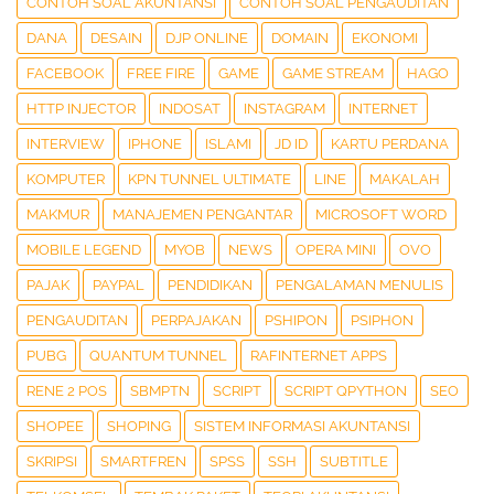
CONTOH SOAL AKUNTANSI
CONTOH SOAL PENGAUDITAN
DANA
DESAIN
DJP ONLINE
DOMAIN
EKONOMI
FACEBOOK
FREE FIRE
GAME
GAME STREAM
HAGO
HTTP INJECTOR
INDOSAT
INSTAGRAM
INTERNET
INTERVIEW
IPHONE
ISLAMI
JD ID
KARTU PERDANA
KOMPUTER
KPN TUNNEL ULTIMATE
LINE
MAKALAH
MAKMUR
MANAJEMEN PENGANTAR
MICROSOFT WORD
MOBILE LEGEND
MYOB
NEWS
OPERA MINI
OVO
PAJAK
PAYPAL
PENDIDIKAN
PENGALAMAN MENULIS
PENGAUDITAN
PERPAJAKAN
PSHIPON
PSIPHON
PUBG
QUANTUM TUNNEL
RAFINTERNET APPS
RENE 2 POS
SBMPTN
SCRIPT
SCRIPT QPYTHON
SEO
SHOPEE
SHOPING
SISTEM INFORMASI AKUNTANSI
SKRIPSI
SMARTFREN
SPSS
SSH
SUBTITLE