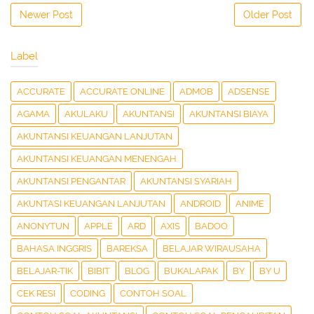
Newer Post
Older Post
Label
ACCURATE
ACCURATE ONLINE
ADMOB
ADSENSE
AGAMA
AKULAKU
AKUNTANSI
AKUNTANSI BIAYA
AKUNTANSI KEUANGAN LANJUTAN
AKUNTANSI KEUANGAN MENENGAH
AKUNTANSI PENGANTAR
AKUNTANSI SYARIAH
AKUNTASI KEUANGAN LANJUTAN
ANDROID
ANIME
ANONYTUN
APPLE
ARD
AXIS
BADOO
BAHASA INGGRIS
BAREKSA
BELAJAR WIRAUSAHA
BELAJAR-TIK
BIBIT
BLOG
BUKALAPAK
BY
BY U
CEK RESI
CODING
CONTOH SOAL