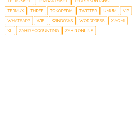
TELKOMSEL
TEMBAK PAKET
TEORI AKUNTANSI
TERMUX
THREE
TOKOPEDIA
TWITTER
UMUM
VIP
WHATSAPP
WIFI
WINDOWS
WORDPRESS
XIAOMI
XL
ZAHIR ACCOUNTING
ZAHIR ONLINE