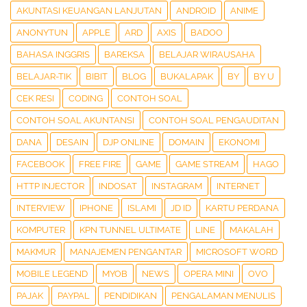
AKUNTASI KEUANGAN LANJUTAN
ANDROID
ANIME
ANONYTUN
APPLE
ARD
AXIS
BADOO
BAHASA INGGRIS
BAREKSA
BELAJAR WIRAUSAHA
BELAJAR-TIK
BIBIT
BLOG
BUKALAPAK
BY
BY U
CEK RESI
CODING
CONTOH SOAL
CONTOH SOAL AKUNTANSI
CONTOH SOAL PENGAUDITAN
DANA
DESAIN
DJP ONLINE
DOMAIN
EKONOMI
FACEBOOK
FREE FIRE
GAME
GAME STREAM
HAGO
HTTP INJECTOR
INDOSAT
INSTAGRAM
INTERNET
INTERVIEW
IPHONE
ISLAMI
JD ID
KARTU PERDANA
KOMPUTER
KPN TUNNEL ULTIMATE
LINE
MAKALAH
MAKMUR
MANAJEMEN PENGANTAR
MICROSOFT WORD
MOBILE LEGEND
MYOB
NEWS
OPERA MINI
OVO
PAJAK
PAYPAL
PENDIDIKAN
PENGALAMAN MENULIS