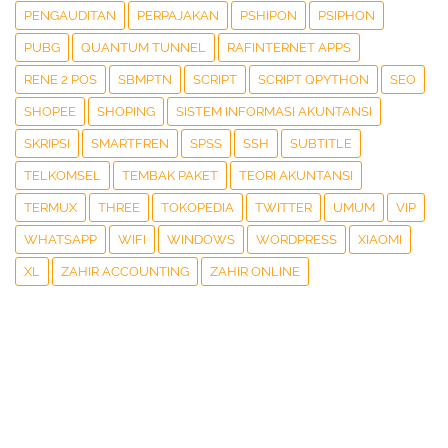
PENGAUDITAN
PERPAJAKAN
PSHIPON
PSIPHON
PUBG
QUANTUM TUNNEL
RAFINTERNET APPS
RENE 2 POS
SBMPTN
SCRIPT
SCRIPT QPYTHON
SEO
SHOPEE
SHOPING
SISTEM INFORMASI AKUNTANSI
SKRIPSI
SMARTFREN
SPSS
SSH
SUBTITLE
TELKOMSEL
TEMBAK PAKET
TEORI AKUNTANSI
TERMUX
THREE
TOKOPEDIA
TWITTER
UMUM
VIP
WHATSAPP
WIFI
WINDOWS
WORDPRESS
XIAOMI
XL
ZAHIR ACCOUNTING
ZAHIR ONLINE