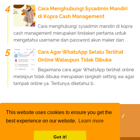
Cara Menghubungi Sysadmin Mandiri
di Kopra Cash Management
Cara menghubungi sysadmin mandiri di kopra
cash management merupakan tindakan pertama untuk
mengetahui username dan password akun maker dan ...
Cara Agar WhatsApp Selalu Terlihat
Online Walaupun Tidak Dibuka
Bagaimana cara agar WhatsApp terlihat online
meskipun tidak dibuka merupakan langkah setting wa agar
tampak online ya. Tentunya diketahui b...
This website uses cookies to ensure you get the
FaQ
Kebijakan Layanan
Kebijakan Privasi
best experience on our website.
Learn more
Kontak Kami
Tentang Kami
Daftar Isi
Got it!