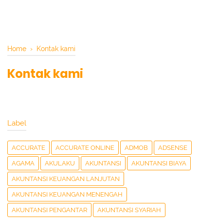
Home
›
Kontak kami
Kontak kami
Label
ACCURATE
ACCURATE ONLINE
ADMOB
ADSENSE
AGAMA
AKULAKU
AKUNTANSI
AKUNTANSI BIAYA
AKUNTANSI KEUANGAN LANJUTAN
AKUNTANSI KEUANGAN MENENGAH
AKUNTANSI PENGANTAR
AKUNTANSI SYARIAH