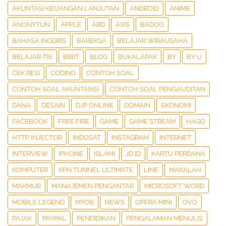
AKUNTASI KEUANGAN LANJUTAN
ANDROID
ANIME
ANONYTUN
APPLE
ARD
AXIS
BADOO
BAHASA INGGRIS
BAREKSA
BELAJAR WIRAUSAHA
BELAJAR-TIK
BIBIT
BLOG
BUKALAPAK
BY
BY U
CEK RESI
CODING
CONTOH SOAL
CONTOH SOAL AKUNTANSI
CONTOH SOAL PENGAUDITAN
DANA
DESAIN
DJP ONLINE
DOMAIN
EKONOMI
FACEBOOK
FREE FIRE
GAME
GAME STREAM
HAGO
HTTP INJECTOR
INDOSAT
INSTAGRAM
INTERNET
INTERVIEW
IPHONE
ISLAMI
JD ID
KARTU PERDANA
KOMPUTER
KPN TUNNEL ULTIMATE
LINE
MAKALAH
MAKMUR
MANAJEMEN PENGANTAR
MICROSOFT WORD
MOBILE LEGEND
MYOB
NEWS
OPERA MINI
OVO
PAJAK
PAYPAL
PENDIDIKAN
PENGALAMAN MENULIS