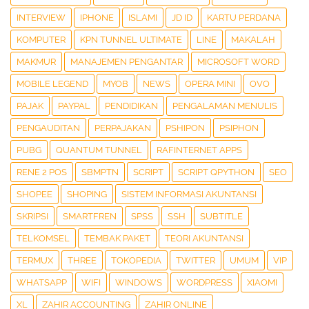
INTERVIEW
IPHONE
ISLAMI
JD ID
KARTU PERDANA
KOMPUTER
KPN TUNNEL ULTIMATE
LINE
MAKALAH
MAKMUR
MANAJEMEN PENGANTAR
MICROSOFT WORD
MOBILE LEGEND
MYOB
NEWS
OPERA MINI
OVO
PAJAK
PAYPAL
PENDIDIKAN
PENGALAMAN MENULIS
PENGAUDITAN
PERPAJAKAN
PSHIPON
PSIPHON
PUBG
QUANTUM TUNNEL
RAFINTERNET APPS
RENE 2 POS
SBMPTN
SCRIPT
SCRIPT QPYTHON
SEO
SHOPEE
SHOPING
SISTEM INFORMASI AKUNTANSI
SKRIPSI
SMARTFREN
SPSS
SSH
SUBTITLE
TELKOMSEL
TEMBAK PAKET
TEORI AKUNTANSI
TERMUX
THREE
TOKOPEDIA
TWITTER
UMUM
VIP
WHATSAPP
WIFI
WINDOWS
WORDPRESS
XIAOMI
XL
ZAHIR ACCOUNTING
ZAHIR ONLINE