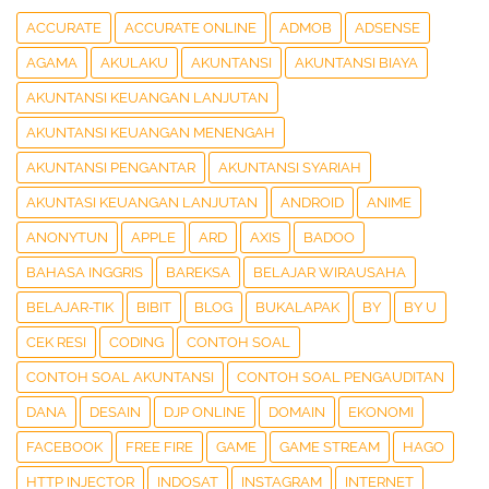
ACCURATE
ACCURATE ONLINE
ADMOB
ADSENSE
AGAMA
AKULAKU
AKUNTANSI
AKUNTANSI BIAYA
AKUNTANSI KEUANGAN LANJUTAN
AKUNTANSI KEUANGAN MENENGAH
AKUNTANSI PENGANTAR
AKUNTANSI SYARIAH
AKUNTASI KEUANGAN LANJUTAN
ANDROID
ANIME
ANONYTUN
APPLE
ARD
AXIS
BADOO
BAHASA INGGRIS
BAREKSA
BELAJAR WIRAUSAHA
BELAJAR-TIK
BIBIT
BLOG
BUKALAPAK
BY
BY U
CEK RESI
CODING
CONTOH SOAL
CONTOH SOAL AKUNTANSI
CONTOH SOAL PENGAUDITAN
DANA
DESAIN
DJP ONLINE
DOMAIN
EKONOMI
FACEBOOK
FREE FIRE
GAME
GAME STREAM
HAGO
HTTP INJECTOR
INDOSAT
INSTAGRAM
INTERNET