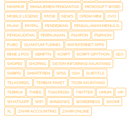
MAKMUR
MANAJEMEN PENGANTAR
MICROSOFT WORD
MOBILE LEGEND
MYOB
NEWS
OPERA MINI
OVO
PAJAK
PAYPAL
PENDIDIKAN
PENGALAMAN MENULIS
PENGAUDITAN
PERPAJAKAN
PSHIPON
PSIPHON
PUBG
QUANTUM TUNNEL
RAFINTERNET APPS
RENE 2 POS
SBMPTN
SCRIPT
SCRIPT QPYTHON
SEO
SHOPEE
SHOPING
SISTEM INFORMASI AKUNTANSI
SKRIPSI
SMARTFREN
SPSS
SSH
SUBTITLE
TELKOMSEL
TEMBAK PAKET
TEORI AKUNTANSI
TERMUX
THREE
TOKOPEDIA
TWITTER
UMUM
VIP
WHATSAPP
WIFI
WINDOWS
WORDPRESS
XIAOMI
XL
ZAHIR ACCOUNTING
ZAHIR ONLINE