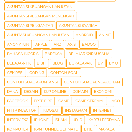
AKUNTANSI KEUANGAN LANJUTAN
AKUNTANSI KEUANGAN MENENGAH
AKUNTANSI PENGANTAR
AKUNTANSI SYARIAH
AKUNTASI KEUANGAN LANJUTAN
ANDROID
ANIME
ANONYTUN
APPLE
ARD
AXIS
BADOO
BAHASA INGGRIS
BAREKSA
BELAJAR WIRAUSAHA
BELAJAR-TIK
BIBIT
BLOG
BUKALAPAK
BY
BY U
CEK RESI
CODING
CONTOH SOAL
CONTOH SOAL AKUNTANSI
CONTOH SOAL PENGAUDITAN
DANA
DESAIN
DJP ONLINE
DOMAIN
EKONOMI
FACEBOOK
FREE FIRE
GAME
GAME STREAM
HAGO
HTTP INJECTOR
INDOSAT
INSTAGRAM
INTERNET
INTERVIEW
IPHONE
ISLAMI
JD ID
KARTU PERDANA
KOMPUTER
KPN TUNNEL ULTIMATE
LINE
MAKALAH