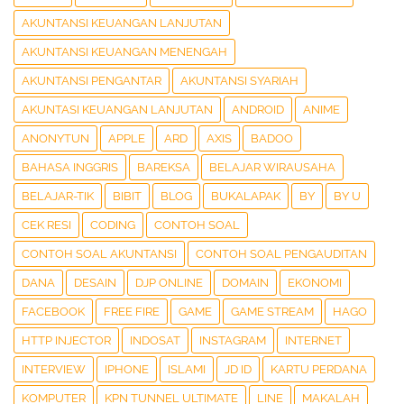
AKUNTANSI KEUANGAN LANJUTAN
AKUNTANSI KEUANGAN MENENGAH
AKUNTANSI PENGANTAR
AKUNTANSI SYARIAH
AKUNTASI KEUANGAN LANJUTAN
ANDROID
ANIME
ANONYTUN
APPLE
ARD
AXIS
BADOO
BAHASA INGGRIS
BAREKSA
BELAJAR WIRAUSAHA
BELAJAR-TIK
BIBIT
BLOG
BUKALAPAK
BY
BY U
CEK RESI
CODING
CONTOH SOAL
CONTOH SOAL AKUNTANSI
CONTOH SOAL PENGAUDITAN
DANA
DESAIN
DJP ONLINE
DOMAIN
EKONOMI
FACEBOOK
FREE FIRE
GAME
GAME STREAM
HAGO
HTTP INJECTOR
INDOSAT
INSTAGRAM
INTERNET
INTERVIEW
IPHONE
ISLAMI
JD ID
KARTU PERDANA
KOMPUTER
KPN TUNNEL ULTIMATE
LINE
MAKALAH