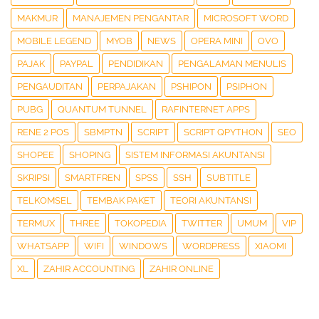
MAKMUR
MANAJEMEN PENGANTAR
MICROSOFT WORD
MOBILE LEGEND
MYOB
NEWS
OPERA MINI
OVO
PAJAK
PAYPAL
PENDIDIKAN
PENGALAMAN MENULIS
PENGAUDITAN
PERPAJAKAN
PSHIPON
PSIPHON
PUBG
QUANTUM TUNNEL
RAFINTERNET APPS
RENE 2 POS
SBMPTN
SCRIPT
SCRIPT QPYTHON
SEO
SHOPEE
SHOPING
SISTEM INFORMASI AKUNTANSI
SKRIPSI
SMARTFREN
SPSS
SSH
SUBTITLE
TELKOMSEL
TEMBAK PAKET
TEORI AKUNTANSI
TERMUX
THREE
TOKOPEDIA
TWITTER
UMUM
VIP
WHATSAPP
WIFI
WINDOWS
WORDPRESS
XIAOMI
XL
ZAHIR ACCOUNTING
ZAHIR ONLINE