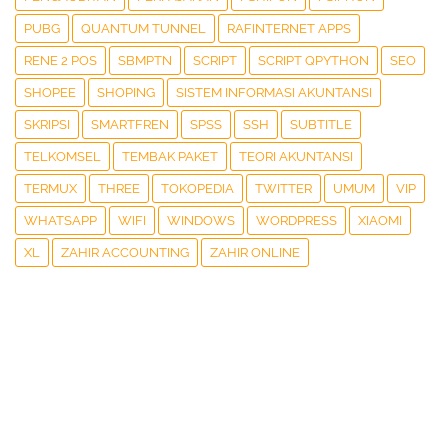
PUBG
QUANTUM TUNNEL
RAFINTERNET APPS
RENE 2 POS
SBMPTN
SCRIPT
SCRIPT QPYTHON
SEO
SHOPEE
SHOPING
SISTEM INFORMASI AKUNTANSI
SKRIPSI
SMARTFREN
SPSS
SSH
SUBTITLE
TELKOMSEL
TEMBAK PAKET
TEORI AKUNTANSI
TERMUX
THREE
TOKOPEDIA
TWITTER
UMUM
VIP
WHATSAPP
WIFI
WINDOWS
WORDPRESS
XIAOMI
XL
ZAHIR ACCOUNTING
ZAHIR ONLINE