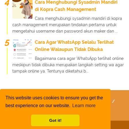
Cara Menghubungi Sysadmin Mandiri
di Kopra Cash Management
Cara menghubungi sysadmin mandiri di kopra
cash management merupakan tindakan pertama untuk
mengetahui username dan password akun maker dan ...
Cara Agar WhatsApp Selalu Terlihat
Online Walaupun Tidak Dibuka
Bagaimana cara agar WhatsApp terlihat online
meskipun tidak dibuka merupakan langkah setting wa agar
tampak online ya. Tentunya diketahui b...
This website uses cookies to ensure you get the
FaQ
Kebijakan Layanan
Kebijakan Privasi
best experience on our website.
Learn more
Kontak Kami
Tentang Kami
Daftar Isi
Got it!
Copyright 2020
Rafinternet