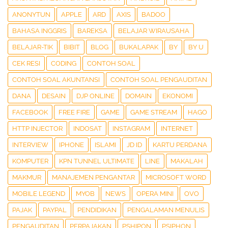
ANONYTUN
APPLE
ARD
AXIS
BADOO
BAHASA INGGRIS
BAREKSA
BELAJAR WIRAUSAHA
BELAJAR-TIK
BIBIT
BLOG
BUKALAPAK
BY
BY U
CEK RESI
CODING
CONTOH SOAL
CONTOH SOAL AKUNTANSI
CONTOH SOAL PENGAUDITAN
DANA
DESAIN
DJP ONLINE
DOMAIN
EKONOMI
FACEBOOK
FREE FIRE
GAME
GAME STREAM
HAGO
HTTP INJECTOR
INDOSAT
INSTAGRAM
INTERNET
INTERVIEW
IPHONE
ISLAMI
JD ID
KARTU PERDANA
KOMPUTER
KPN TUNNEL ULTIMATE
LINE
MAKALAH
MAKMUR
MANAJEMEN PENGANTAR
MICROSOFT WORD
MOBILE LEGEND
MYOB
NEWS
OPERA MINI
OVO
PAJAK
PAYPAL
PENDIDIKAN
PENGALAMAN MENULIS
PENGAUDITAN
PERPAJAKAN
PSHIPON
PSIPHON