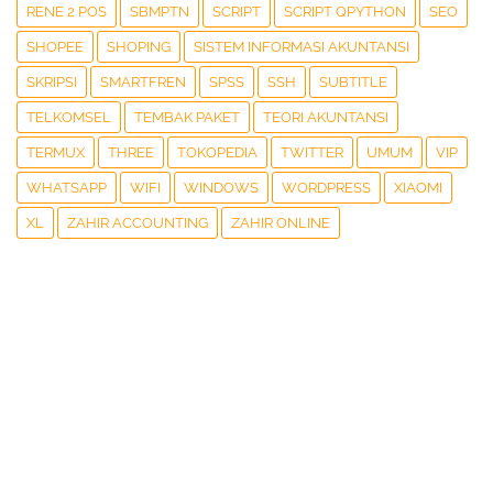
RENE 2 POS
SBMPTN
SCRIPT
SCRIPT QPYTHON
SEO
SHOPEE
SHOPING
SISTEM INFORMASI AKUNTANSI
SKRIPSI
SMARTFREN
SPSS
SSH
SUBTITLE
TELKOMSEL
TEMBAK PAKET
TEORI AKUNTANSI
TERMUX
THREE
TOKOPEDIA
TWITTER
UMUM
VIP
WHATSAPP
WIFI
WINDOWS
WORDPRESS
XIAOMI
XL
ZAHIR ACCOUNTING
ZAHIR ONLINE