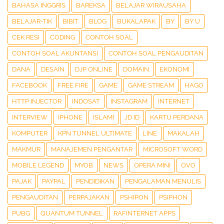
BAHASA INGGRIS
BAREKSA
BELAJAR WIRAUSAHA
BELAJAR-TIK
BIBIT
BLOG
BUKALAPAK
BY
BY U
CEK RESI
CODING
CONTOH SOAL
CONTOH SOAL AKUNTANSI
CONTOH SOAL PENGAUDITAN
DANA
DESAIN
DJP ONLINE
DOMAIN
EKONOMI
FACEBOOK
FREE FIRE
GAME
GAME STREAM
HAGO
HTTP INJECTOR
INDOSAT
INSTAGRAM
INTERNET
INTERVIEW
IPHONE
ISLAMI
JD ID
KARTU PERDANA
KOMPUTER
KPN TUNNEL ULTIMATE
LINE
MAKALAH
MAKMUR
MANAJEMEN PENGANTAR
MICROSOFT WORD
MOBILE LEGEND
MYOB
NEWS
OPERA MINI
OVO
PAJAK
PAYPAL
PENDIDIKAN
PENGALAMAN MENULIS
PENGAUDITAN
PERPAJAKAN
PSHIPON
PSIPHON
PUBG
QUANTUM TUNNEL
RAFINTERNET APPS