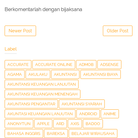
Berkomentarlah dengan bijaksana
Newer Post
Older Post
Label
ACCURATE
ACCURATE ONLINE
ADMOB
ADSENSE
AGAMA
AKULAKU
AKUNTANSI
AKUNTANSI BIAYA
AKUNTANSI KEUANGAN LANJUTAN
AKUNTANSI KEUANGAN MENENGAH
AKUNTANSI PENGANTAR
AKUNTANSI SYARIAH
AKUNTASI KEUANGAN LANJUTAN
ANDROID
ANIME
ANONYTUN
APPLE
ARD
AXIS
BADOO
BAHASA INGGRIS
BAREKSA
BELAJAR WIRAUSAHA