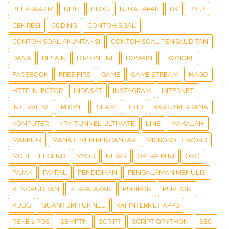
BELAJAR-TIK
BIBIT
BLOG
BUKALAPAK
BY
BY U
CEK RESI
CODING
CONTOH SOAL
CONTOH SOAL AKUNTANSI
CONTOH SOAL PENGAUDITAN
DANA
DESAIN
DJP ONLINE
DOMAIN
EKONOMI
FACEBOOK
FREE FIRE
GAME
GAME STREAM
HAGO
HTTP INJECTOR
INDOSAT
INSTAGRAM
INTERNET
INTERVIEW
IPHONE
ISLAMI
JD ID
KARTU PERDANA
KOMPUTER
KPN TUNNEL ULTIMATE
LINE
MAKALAH
MAKMUR
MANAJEMEN PENGANTAR
MICROSOFT WORD
MOBILE LEGEND
MYOB
NEWS
OPERA MINI
OVO
PAJAK
PAYPAL
PENDIDIKAN
PENGALAMAN MENULIS
PENGAUDITAN
PERPAJAKAN
PSHIPON
PSIPHON
PUBG
QUANTUM TUNNEL
RAFINTERNET APPS
RENE 2 POS
SBMPTN
SCRIPT
SCRIPT QPYTHON
SEO