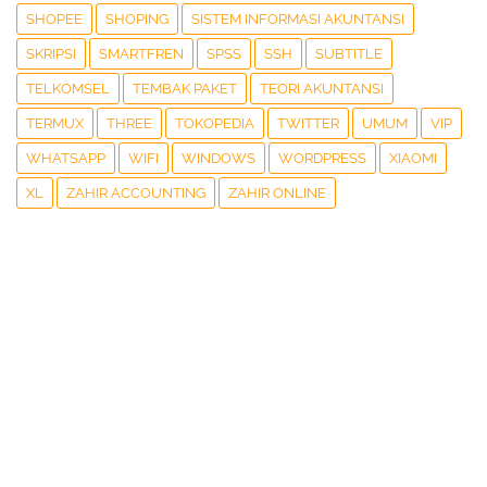
SHOPEE
SHOPING
SISTEM INFORMASI AKUNTANSI
SKRIPSI
SMARTFREN
SPSS
SSH
SUBTITLE
TELKOMSEL
TEMBAK PAKET
TEORI AKUNTANSI
TERMUX
THREE
TOKOPEDIA
TWITTER
UMUM
VIP
WHATSAPP
WIFI
WINDOWS
WORDPRESS
XIAOMI
XL
ZAHIR ACCOUNTING
ZAHIR ONLINE