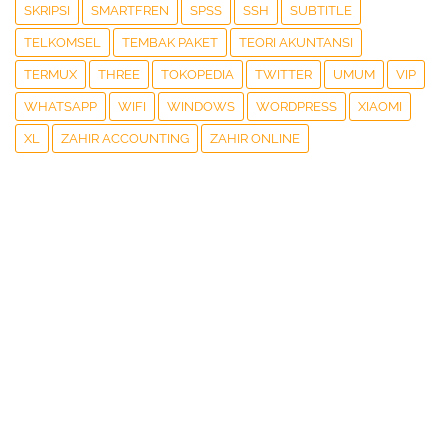
SKRIPSI
SMARTFREN
SPSS
SSH
SUBTITLE
TELKOMSEL
TEMBAK PAKET
TEORI AKUNTANSI
TERMUX
THREE
TOKOPEDIA
TWITTER
UMUM
VIP
WHATSAPP
WIFI
WINDOWS
WORDPRESS
XIAOMI
XL
ZAHIR ACCOUNTING
ZAHIR ONLINE