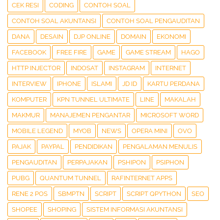
CEK RESI
CODING
CONTOH SOAL
CONTOH SOAL AKUNTANSI
CONTOH SOAL PENGAUDITAN
DANA
DESAIN
DJP ONLINE
DOMAIN
EKONOMI
FACEBOOK
FREE FIRE
GAME
GAME STREAM
HAGO
HTTP INJECTOR
INDOSAT
INSTAGRAM
INTERNET
INTERVIEW
IPHONE
ISLAMI
JD ID
KARTU PERDANA
KOMPUTER
KPN TUNNEL ULTIMATE
LINE
MAKALAH
MAKMUR
MANAJEMEN PENGANTAR
MICROSOFT WORD
MOBILE LEGEND
MYOB
NEWS
OPERA MINI
OVO
PAJAK
PAYPAL
PENDIDIKAN
PENGALAMAN MENULIS
PENGAUDITAN
PERPAJAKAN
PSHIPON
PSIPHON
PUBG
QUANTUM TUNNEL
RAFINTERNET APPS
RENE 2 POS
SBMPTN
SCRIPT
SCRIPT QPYTHON
SEO
SHOPEE
SHOPING
SISTEM INFORMASI AKUNTANSI