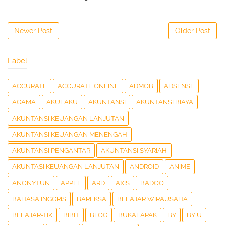
Newer Post
Older Post
Label
ACCURATE
ACCURATE ONLINE
ADMOB
ADSENSE
AGAMA
AKULAKU
AKUNTANSI
AKUNTANSI BIAYA
AKUNTANSI KEUANGAN LANJUTAN
AKUNTANSI KEUANGAN MENENGAH
AKUNTANSI PENGANTAR
AKUNTANSI SYARIAH
AKUNTASI KEUANGAN LANJUTAN
ANDROID
ANIME
ANONYTUN
APPLE
ARD
AXIS
BADOO
BAHASA INGGRIS
BAREKSA
BELAJAR WIRAUSAHA
BELAJAR-TIK
BIBIT
BLOG
BUKALAPAK
BY
BY U