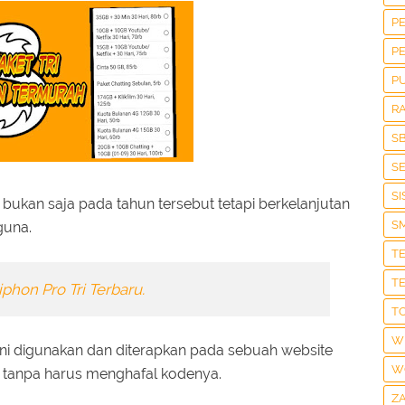
P
P
P
R
S
S
S
 bukan saja pada tahun tersebut tetapi berkelanjutan
S
guna.
T
T
iphon Pro Tri Terbaru.
T
W
ini digunakan dan diterapkan pada sebuah website
W
 tanpa harus menghafal kodenya.
Z