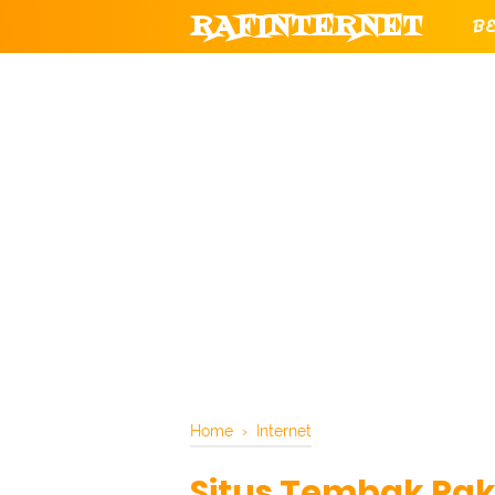
RAFINTERNET
B
T
CHANNEL YOUTUBE RESMI RAF
Home
›
Internet
Situs Tembak Pake