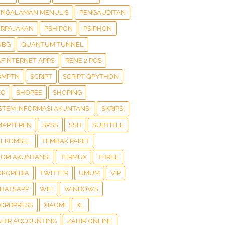
ENGALAMAN MENULIS
PENGAUDITAN
ERPAJAKAN
PSHIPON
PSIPHON
UBG
QUANTUM TUNNEL
AFINTERNET APPS
RENE 2 POS
BMPTN
SCRIPT
SCRIPT QPYTHON
EO
SHOPEE
SHOPING
ISTEM INFORMASI AKUNTANSI
SKRIPSI
MARTFREN
SPSS
SSH
SUBTITLE
ELKOMSEL
TEMBAK PAKET
EORI AKUNTANSI
TERMUX
THREE
OKOPEDIA
TWITTER
UMUM
VIP
HATSAPP
WIFI
WINDOWS
ORDPRESS
XIAOMI
XL
AHIR ACCOUNTING
ZAHIR ONLINE