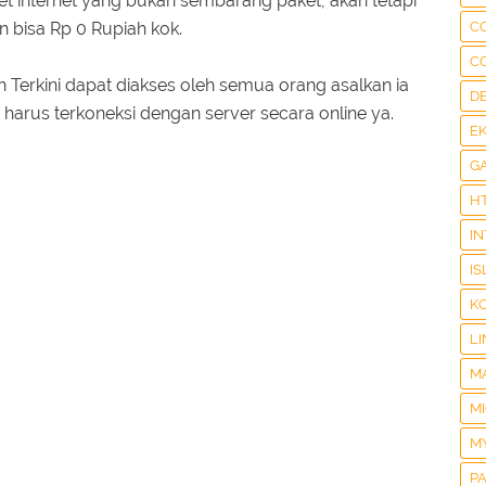
 internet yang bukan sembarang paket, akan tetapi
 bisa Rp 0 Rupiah kok.
C
C
 Terkini dapat diakses oleh semua orang asalkan ia
D
 harus terkoneksi dengan server secara online ya.
E
G
H
I
IS
K
LI
M
M
M
P