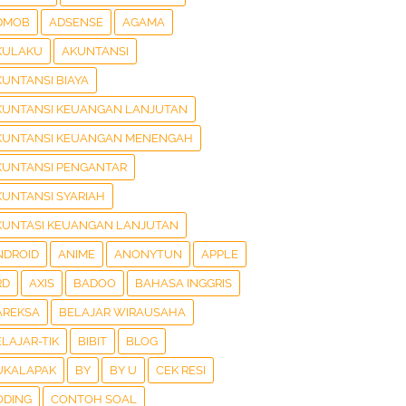
DMOB
ADSENSE
AGAMA
KULAKU
AKUNTANSI
KUNTANSI BIAYA
KUNTANSI KEUANGAN LANJUTAN
KUNTANSI KEUANGAN MENENGAH
KUNTANSI PENGANTAR
KUNTANSI SYARIAH
KUNTASI KEUANGAN LANJUTAN
NDROID
ANIME
ANONYTUN
APPLE
RD
AXIS
BADOO
BAHASA INGGRIS
AREKSA
BELAJAR WIRAUSAHA
LAJAR-TIK
BIBIT
BLOG
UKALAPAK
BY
BY U
CEK RESI
ODING
CONTOH SOAL