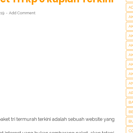
A
019
Add Comment
A
A
A
A
A
A
A
A
A
B
BE
aket tri termurah terkini adalah sebuah website yang
B
C