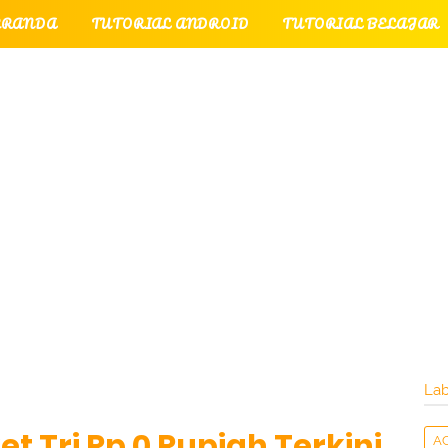
ERANDA
TUTORIAL ANDROID
TUTORIAL BELAJAR
UTORIAL GAME
TUTORIAL INTERNET
TUTORIAL
TUTORIAL PERPESANAN
TUT
LATI
INTERNET
LAYANAN PENGUNJUNG
Lab
t Tri Rp 0 Rupiah Terkini
A