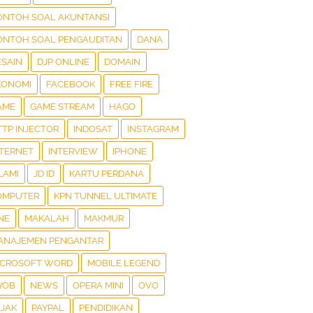
ONTOH SOAL AKUNTANSI
ONTOH SOAL PENGAUDITAN
DANA
ESAIN
DJP ONLINE
DOMAIN
KONOMI
FACEBOOK
FREE FIRE
AME
GAME STREAM
HAGO
TTP INJECTOR
INDOSAT
INSTAGRAM
NTERNET
INTERVIEW
IPHONE
LAMI
JD ID
KARTU PERDANA
OMPUTER
KPN TUNNEL ULTIMATE
NE
MAKALAH
MAKMUR
ANAJEMEN PENGANTAR
ICROSOFT WORD
MOBILE LEGEND
YOB
NEWS
OPERA MINI
OVO
AJAK
PAYPAL
PENDIDIKAN