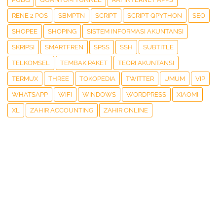
RENE 2 POS
SBMPTN
SCRIPT
SCRIPT QPYTHON
SEO
SHOPEE
SHOPING
SISTEM INFORMASI AKUNTANSI
SKRIPSI
SMARTFREN
SPSS
SSH
SUBTITLE
TELKOMSEL
TEMBAK PAKET
TEORI AKUNTANSI
TERMUX
THREE
TOKOPEDIA
TWITTER
UMUM
VIP
WHATSAPP
WIFI
WINDOWS
WORDPRESS
XIAOMI
XL
ZAHIR ACCOUNTING
ZAHIR ONLINE