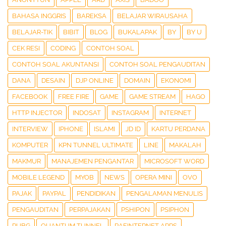
BAHASA INGGRIS
BAREKSA
BELAJAR WIRAUSAHA
BELAJAR-TIK
BIBIT
BLOG
BUKALAPAK
BY
BY U
CEK RESI
CODING
CONTOH SOAL
CONTOH SOAL AKUNTANSI
CONTOH SOAL PENGAUDITAN
DANA
DESAIN
DJP ONLINE
DOMAIN
EKONOMI
FACEBOOK
FREE FIRE
GAME
GAME STREAM
HAGO
HTTP INJECTOR
INDOSAT
INSTAGRAM
INTERNET
INTERVIEW
IPHONE
ISLAMI
JD ID
KARTU PERDANA
KOMPUTER
KPN TUNNEL ULTIMATE
LINE
MAKALAH
MAKMUR
MANAJEMEN PENGANTAR
MICROSOFT WORD
MOBILE LEGEND
MYOB
NEWS
OPERA MINI
OVO
PAJAK
PAYPAL
PENDIDIKAN
PENGALAMAN MENULIS
PENGAUDITAN
PERPAJAKAN
PSHIPON
PSIPHON
PUBG
QUANTUM TUNNEL
RAFINTERNET APPS