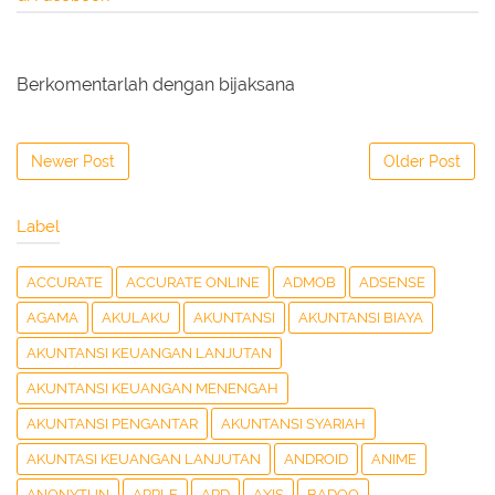
Berkomentarlah dengan bijaksana
Newer Post
Older Post
Label
ACCURATE
ACCURATE ONLINE
ADMOB
ADSENSE
AGAMA
AKULAKU
AKUNTANSI
AKUNTANSI BIAYA
AKUNTANSI KEUANGAN LANJUTAN
AKUNTANSI KEUANGAN MENENGAH
AKUNTANSI PENGANTAR
AKUNTANSI SYARIAH
AKUNTASI KEUANGAN LANJUTAN
ANDROID
ANIME
ANONYTUN
APPLE
ARD
AXIS
BADOO