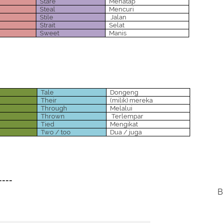
Stare
Menatap
Steal
Mencuri
Stile
Jalan
Strait
Selat
Sweet
Manis
Tale
Dongeng
Their
(milik) mereka
Through
Melalui
Thrown
Terlempar
Tied
Mengikat
Two / too
Dua / juga
----
B