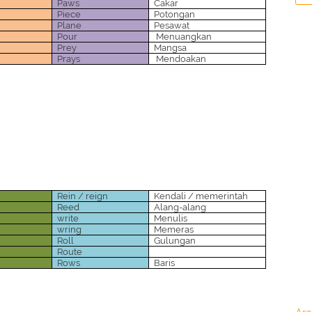
Paws
Cakar
Piece
Potongan
Plane
Pesawat
Pour
Menuangkan
Prey
Mangsa
Prays
Mendoakan
Rein / reign
Kendali / memerintah
Reed
Alang-alang
write
Menulis
wring
Memeras
Roll
Gulungan
Route
Rows
Baris