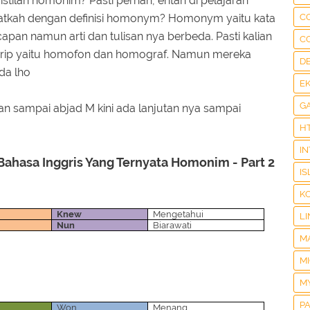
ilah homonim? Pasti pernah, entah di pelajaran
ngatkah dengan definisi homonym? Homonym yaitu kata
C
n namun arti dan tulisan nya berbeda. Pasti kalian
C
mirip yaitu homofon dan homograf. Namun mereka
D
da lho
E
G
n sampai abjad M kini ada lanjutan nya sampai
H
I
ahasa Inggris Yang Ternyata Homonim - Part 2
IS
K
Knew
Mengetahui
LI
Nun
Biarawati
M
M
M
P
Won
Menang