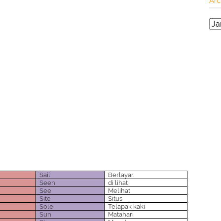
Arc
Sail
Berlayar
Seen
di lihat
See
Melihat
Site
Situs
Sole
Telapak kaki
Sun
Matahari