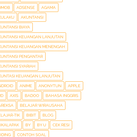
DMOB
ADSENSE
AGAMA
KULAKU
AKUNTANSI
KUNTANSI BIAYA
KUNTANSI KEUANGAN LANJUTAN
KUNTANSI KEUANGAN MENENGAH
KUNTANSI PENGANTAR
KUNTANSI SYARIAH
KUNTASI KEUANGAN LANJUTAN
NDROID
ANIME
ANONYTUN
APPLE
RD
AXIS
BADOO
BAHASA INGGRIS
AREKSA
BELAJAR WIRAUSAHA
LAJAR-TIK
BIBIT
BLOG
UKALAPAK
BY
BY U
CEK RESI
ODING
CONTOH SOAL