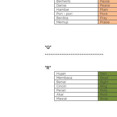
Berhenti
Pause
Damai
Peace
Hambar
Plain
Pori – pori
Pore
Berdoa
Pray
Memuji
Praise
"Q"
--------------------------------
"R"
Hujan
Rain
Membaca
Read
Benar
Right
Cincin
Ring
Peran
Role
Akar
Root
Mawar
Rose