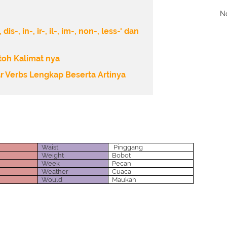
No
-, in-, ir-, il-, im-, non-, less-' dan
oh Kalimat nya
ar Verbs Lengkap Beserta Artinya
Waist
Pinggang
Weight
Bobot
Week
Pecan
Weather
Cuaca
Would
Maukah