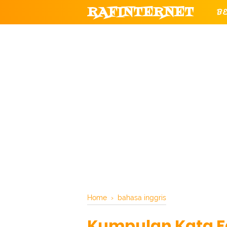
RAFINTERNET
B
T
CHANNEL YOUTUBE RESMI RAF
Home
›
bahasa inggris
Kumpulan Kata F