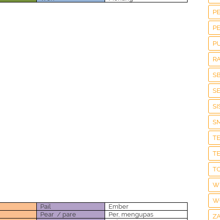
P
P
P
R
S
S
S
S
T
T
T
W
W
Pail
Ember
Pear
/ pare
Per, mengupas
Z