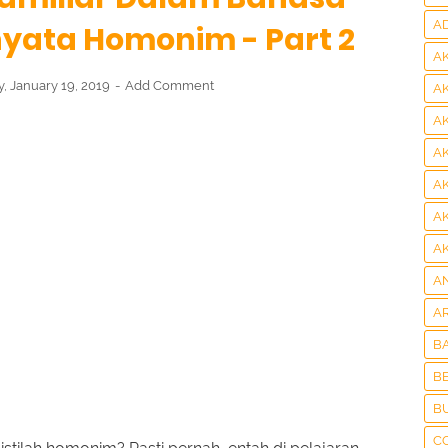
A
nyata Homonim - Part 2
A
y, January 19, 2019
Add Comment
A
A
A
A
A
A
A
A
B
BE
B
C