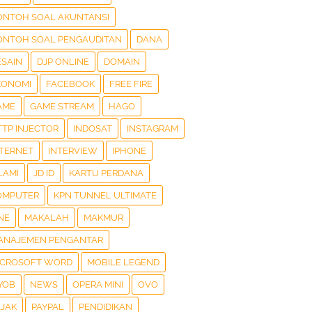
ONTOH SOAL AKUNTANSI
ONTOH SOAL PENGAUDITAN
DANA
ESAIN
DJP ONLINE
DOMAIN
KONOMI
FACEBOOK
FREE FIRE
AME
GAME STREAM
HAGO
TTP INJECTOR
INDOSAT
INSTAGRAM
NTERNET
INTERVIEW
IPHONE
LAMI
JD ID
KARTU PERDANA
OMPUTER
KPN TUNNEL ULTIMATE
NE
MAKALAH
MAKMUR
ANAJEMEN PENGANTAR
ICROSOFT WORD
MOBILE LEGEND
YOB
NEWS
OPERA MINI
OVO
AJAK
PAYPAL
PENDIDIKAN