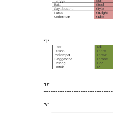
Tangga
Stair
Baja
Steel
Gaya busana
Style
Lurus
Straight
Sederetan
Suite
"T"
Ekor
Tail
Disana
There
Melempar
Threw
Singgasana
Throne
Pasang
Tide
Untuk
To
"U"
---------------------------------------
"V"