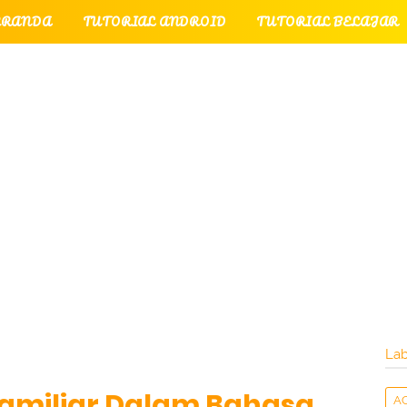
ERANDA
TUTORIAL ANDROID
TUTORIAL BELAJAR
UTORIAL GAME
TUTORIAL INTERNET
TUTORIAL
TUTORIAL PERPESANAN
TUT
LATI
INTERNET
LAYANAN PENGUNJUNG
Lab
amiliar Dalam Bahasa
A