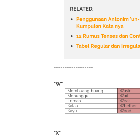
RELATED:
Penggunaan Antonim 'un-, dis
Kumpulan Kata nya
12 Rumus Tenses dan Cont
Tabel Regular dan Irregul
------------------
"W"
Membuang-buang
Waste
Menunggu
Wait
Lemah
Weak
Kalau
Whether
Kayu
Wood
"X"