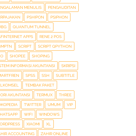
ENGALAMAN MENULIS
PENGAUDITAN
ERPAJAKAN
PSHIPON
PSIPHON
UBG
QUANTUM TUNNEL
AFINTERNET APPS
RENE 2 POS
BMPTN
SCRIPT
SCRIPT QPYTHON
EO
SHOPEE
SHOPING
ISTEM INFORMASI AKUNTANSI
SKRIPSI
MARTFREN
SPSS
SSH
SUBTITLE
ELKOMSEL
TEMBAK PAKET
EORI AKUNTANSI
TERMUX
THREE
OKOPEDIA
TWITTER
UMUM
VIP
HATSAPP
WIFI
WINDOWS
ORDPRESS
XIAOMI
XL
AHIR ACCOUNTING
ZAHIR ONLINE