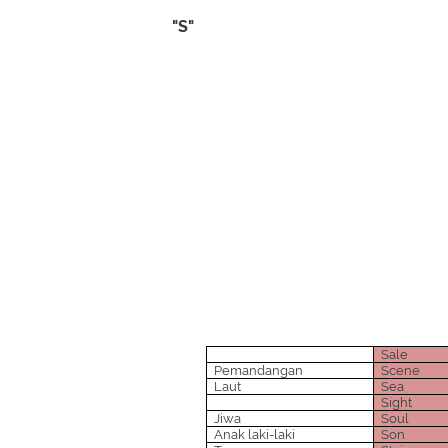
"S"
Sale
Pemandangan
Scene
Laut
Sea
Sight
Jiwa
Soul
Anak laki-laki
Son