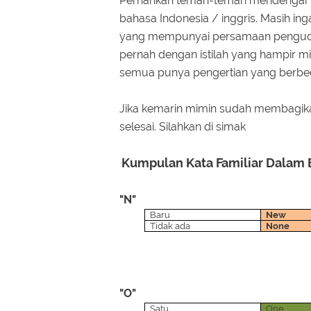
Pernahkah teman-teman mendengar ist
bahasa Indonesia / inggris. Masih i
yang mempunyai persamaan pengucapa
pernah dengan istilah yang hampir 
semua punya pengertian yang berbe
Jika kemarin mimin sudah membagika
selesai. Silahkan di simak
Kumpulan Kata Familiar Dalam B
"N"
Baru
New
Tidak ada
None
"O"
Satu
One