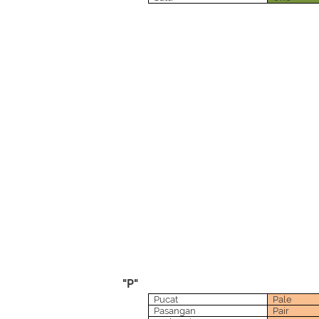
"P"
Pucat
Pale
Pasangan
Pair