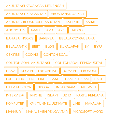
AKUNTANSI KEUANGAN MENENGAH
AKUNTANSI PENGANTAR
AKUNTANSI SYARIAH
AKUNTASI KEUANGAN LANJUTAN
ANDROID
ANIME
ANONYTUN
APPLE
ARD
AXIS
BADOO
BAHASA INGGRIS
BAREKSA
BELAJAR WIRAUSAHA
BELAJAR-TIK
BIBIT
BLOG
BUKALAPAK
BY
BY U
CEK RESI
CODING
CONTOH SOAL
CONTOH SOAL AKUNTANSI
CONTOH SOAL PENGAUDITAN
DANA
DESAIN
DJP ONLINE
DOMAIN
EKONOMI
FACEBOOK
FREE FIRE
GAME
GAME STREAM
HAGO
HTTP INJECTOR
INDOSAT
INSTAGRAM
INTERNET
INTERVIEW
IPHONE
ISLAMI
JD ID
KARTU PERDANA
KOMPUTER
KPN TUNNEL ULTIMATE
LINE
MAKALAH
MAKMUR
MANAJEMEN PENGANTAR
MICROSOFT WORD