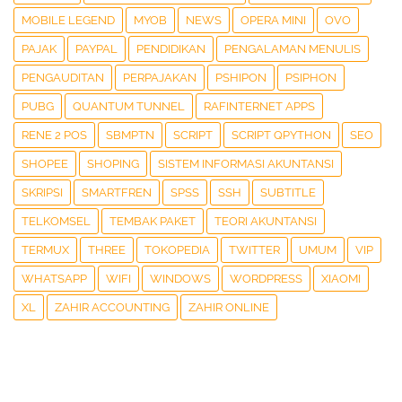
MOBILE LEGEND
MYOB
NEWS
OPERA MINI
OVO
PAJAK
PAYPAL
PENDIDIKAN
PENGALAMAN MENULIS
PENGAUDITAN
PERPAJAKAN
PSHIPON
PSIPHON
PUBG
QUANTUM TUNNEL
RAFINTERNET APPS
RENE 2 POS
SBMPTN
SCRIPT
SCRIPT QPYTHON
SEO
SHOPEE
SHOPING
SISTEM INFORMASI AKUNTANSI
SKRIPSI
SMARTFREN
SPSS
SSH
SUBTITLE
TELKOMSEL
TEMBAK PAKET
TEORI AKUNTANSI
TERMUX
THREE
TOKOPEDIA
TWITTER
UMUM
VIP
WHATSAPP
WIFI
WINDOWS
WORDPRESS
XIAOMI
XL
ZAHIR ACCOUNTING
ZAHIR ONLINE