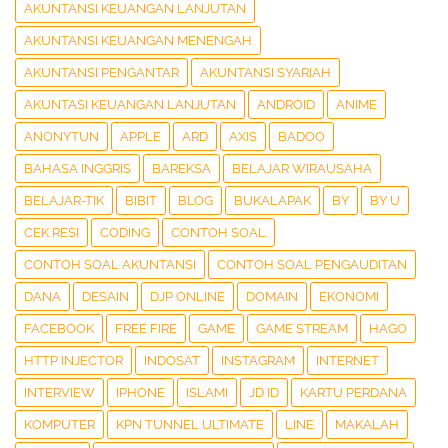
AKUNTANSI KEUANGAN LANJUTAN
AKUNTANSI KEUANGAN MENENGAH
AKUNTANSI PENGANTAR
AKUNTANSI SYARIAH
AKUNTASI KEUANGAN LANJUTAN
ANDROID
ANIME
ANONYTUN
APPLE
ARD
AXIS
BADOO
BAHASA INGGRIS
BAREKSA
BELAJAR WIRAUSAHA
BELAJAR-TIK
BIBIT
BLOG
BUKALAPAK
BY
BY U
CEK RESI
CODING
CONTOH SOAL
CONTOH SOAL AKUNTANSI
CONTOH SOAL PENGAUDITAN
DANA
DESAIN
DJP ONLINE
DOMAIN
EKONOMI
FACEBOOK
FREE FIRE
GAME
GAME STREAM
HAGO
HTTP INJECTOR
INDOSAT
INSTAGRAM
INTERNET
INTERVIEW
IPHONE
ISLAMI
JD ID
KARTU PERDANA
KOMPUTER
KPN TUNNEL ULTIMATE
LINE
MAKALAH