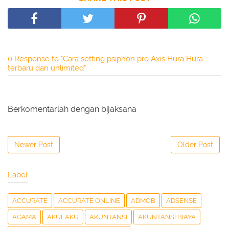
0 Response to "Cara setting psiphon pro Axis Hura Hura
terbaru dan unlimited"
Berkomentarlah dengan bijaksana
Newer Post
Older Post
Label
ACCURATE
ACCURATE ONLINE
ADMOB
ADSENSE
AGAMA
AKULAKU
AKUNTANSI
AKUNTANSI BIAYA