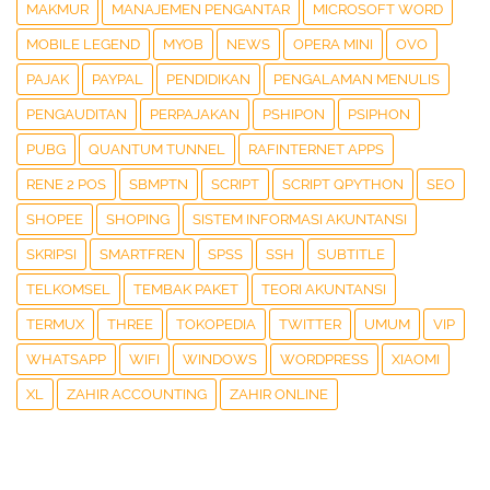
MAKMUR
MANAJEMEN PENGANTAR
MICROSOFT WORD
MOBILE LEGEND
MYOB
NEWS
OPERA MINI
OVO
PAJAK
PAYPAL
PENDIDIKAN
PENGALAMAN MENULIS
PENGAUDITAN
PERPAJAKAN
PSHIPON
PSIPHON
PUBG
QUANTUM TUNNEL
RAFINTERNET APPS
RENE 2 POS
SBMPTN
SCRIPT
SCRIPT QPYTHON
SEO
SHOPEE
SHOPING
SISTEM INFORMASI AKUNTANSI
SKRIPSI
SMARTFREN
SPSS
SSH
SUBTITLE
TELKOMSEL
TEMBAK PAKET
TEORI AKUNTANSI
TERMUX
THREE
TOKOPEDIA
TWITTER
UMUM
VIP
WHATSAPP
WIFI
WINDOWS
WORDPRESS
XIAOMI
XL
ZAHIR ACCOUNTING
ZAHIR ONLINE