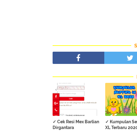
✓ Cek Resi Mex Barlian
✓ Kumpulan Ser
Dirgantara
XL Terbaru 202