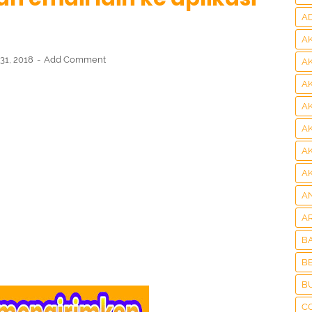
A
A
31, 2018
Add Comment
A
A
A
A
A
A
A
A
B
BE
B
C