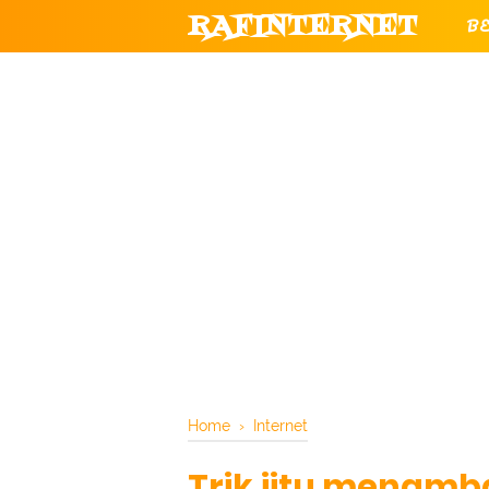
RAFINTERNET
B
T
CHANNEL YOUTUBE RESMI RAF
Home
›
Internet
Trik jitu menamba