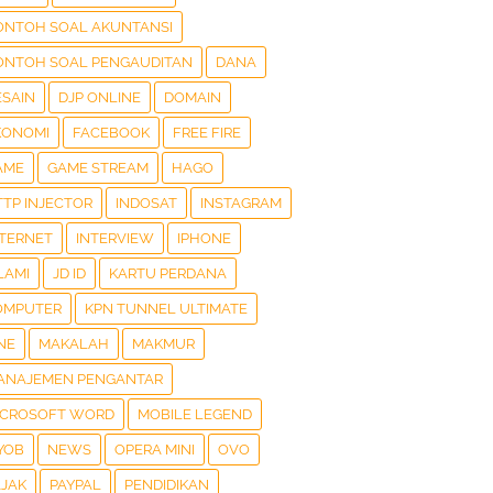
ONTOH SOAL AKUNTANSI
ONTOH SOAL PENGAUDITAN
DANA
ESAIN
DJP ONLINE
DOMAIN
KONOMI
FACEBOOK
FREE FIRE
AME
GAME STREAM
HAGO
TTP INJECTOR
INDOSAT
INSTAGRAM
NTERNET
INTERVIEW
IPHONE
LAMI
JD ID
KARTU PERDANA
OMPUTER
KPN TUNNEL ULTIMATE
NE
MAKALAH
MAKMUR
ANAJEMEN PENGANTAR
ICROSOFT WORD
MOBILE LEGEND
YOB
NEWS
OPERA MINI
OVO
AJAK
PAYPAL
PENDIDIKAN