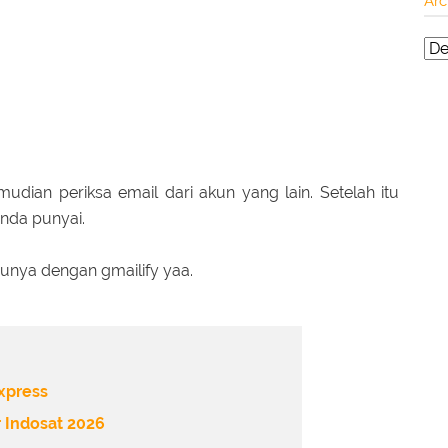
Arc
mudian periksa email dari akun yang lain. Setelah itu
nda punyai.
punya dengan gmailify yaa.
Express
r Indosat 2026