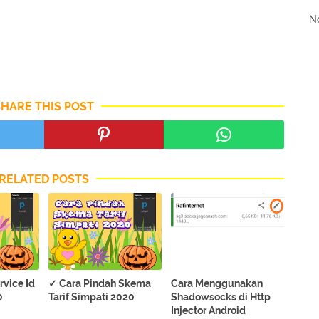
No
SHARE THIS POST
RELATED POSTS
vice Id
✓ Cara Pindah Skema
Cara Menggunakan
0
Tarif Simpati 2020
Shadowsocks di Http
Injector Android