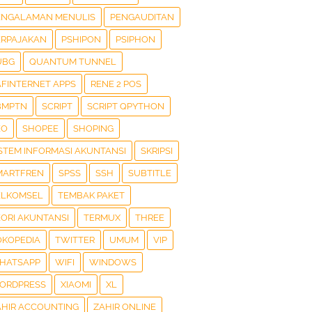
ENGALAMAN MENULIS
PENGAUDITAN
ERPAJAKAN
PSHIPON
PSIPHON
UBG
QUANTUM TUNNEL
AFINTERNET APPS
RENE 2 POS
BMPTN
SCRIPT
SCRIPT QPYTHON
EO
SHOPEE
SHOPING
ISTEM INFORMASI AKUNTANSI
SKRIPSI
MARTFREN
SPSS
SSH
SUBTITLE
ELKOMSEL
TEMBAK PAKET
EORI AKUNTANSI
TERMUX
THREE
OKOPEDIA
TWITTER
UMUM
VIP
HATSAPP
WIFI
WINDOWS
ORDPRESS
XIAOMI
XL
AHIR ACCOUNTING
ZAHIR ONLINE