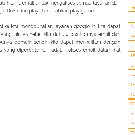
utuhkan 1 email untuk mengakses semua layanan dari
P
le Drive dan play store bahkan play game.
P
tika kita menggunakan layanan google ini kita dapat
P
ang lain ya hehe.. kita dahulu pasti punya email dari
R
 punya domain sendiri kita dapat menkaitkan dengan
S
es yang diperbolehkan adalah akses email dalam hal
S
S
S
T
T
T
W
W
Z