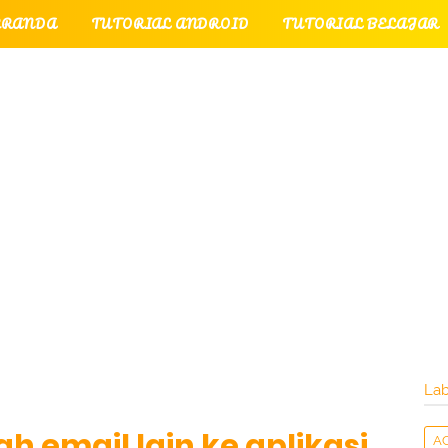
ERANDA
TUTORIAL ANDROID
TUTORIAL BELAJAR
UTORIAL GAME
TUTORIAL INTERNET
TUTORIAL
TUTORIAL PERPESANAN
TUT
LATI
INTERNET
LAYANAN PENGUNJUNG
Lab
h email lain ke aplikasi
A