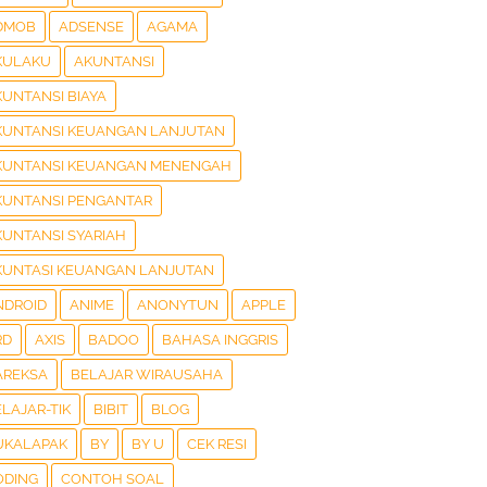
DMOB
ADSENSE
AGAMA
KULAKU
AKUNTANSI
KUNTANSI BIAYA
KUNTANSI KEUANGAN LANJUTAN
KUNTANSI KEUANGAN MENENGAH
KUNTANSI PENGANTAR
KUNTANSI SYARIAH
KUNTASI KEUANGAN LANJUTAN
NDROID
ANIME
ANONYTUN
APPLE
RD
AXIS
BADOO
BAHASA INGGRIS
AREKSA
BELAJAR WIRAUSAHA
LAJAR-TIK
BIBIT
BLOG
UKALAPAK
BY
BY U
CEK RESI
ODING
CONTOH SOAL