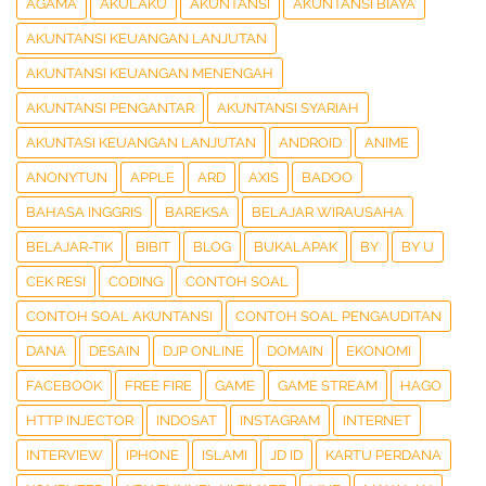
AGAMA
AKULAKU
AKUNTANSI
AKUNTANSI BIAYA
AKUNTANSI KEUANGAN LANJUTAN
AKUNTANSI KEUANGAN MENENGAH
AKUNTANSI PENGANTAR
AKUNTANSI SYARIAH
AKUNTASI KEUANGAN LANJUTAN
ANDROID
ANIME
ANONYTUN
APPLE
ARD
AXIS
BADOO
BAHASA INGGRIS
BAREKSA
BELAJAR WIRAUSAHA
BELAJAR-TIK
BIBIT
BLOG
BUKALAPAK
BY
BY U
CEK RESI
CODING
CONTOH SOAL
CONTOH SOAL AKUNTANSI
CONTOH SOAL PENGAUDITAN
DANA
DESAIN
DJP ONLINE
DOMAIN
EKONOMI
FACEBOOK
FREE FIRE
GAME
GAME STREAM
HAGO
HTTP INJECTOR
INDOSAT
INSTAGRAM
INTERNET
INTERVIEW
IPHONE
ISLAMI
JD ID
KARTU PERDANA