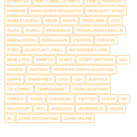
KOMPUTER
KPN TUNNEL ULTIMATE
LINE
MAKALAH
MAKMUR
MANAJEMEN PENGANTAR
MICROSOFT WORD
MOBILE LEGEND
MYOB
NEWS
OPERA MINI
OVO
PAJAK
PAYPAL
PENDIDIKAN
PENGALAMAN MENULIS
PENGAUDITAN
PERPAJAKAN
PSHIPON
PSIPHON
PUBG
QUANTUM TUNNEL
RAFINTERNET APPS
RENE 2 POS
SBMPTN
SCRIPT
SCRIPT QPYTHON
SEO
SHOPEE
SHOPING
SISTEM INFORMASI AKUNTANSI
SKRIPSI
SMARTFREN
SPSS
SSH
SUBTITLE
TELKOMSEL
TEMBAK PAKET
TEORI AKUNTANSI
TERMUX
THREE
TOKOPEDIA
TWITTER
UMUM
VIP
WHATSAPP
WIFI
WINDOWS
WORDPRESS
XIAOMI
XL
ZAHIR ACCOUNTING
ZAHIR ONLINE