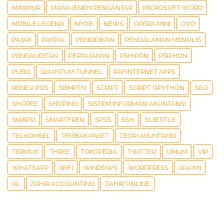
MAKMUR
MANAJEMEN PENGANTAR
MICROSOFT WORD
MOBILE LEGEND
MYOB
NEWS
OPERA MINI
OVO
PAJAK
PAYPAL
PENDIDIKAN
PENGALAMAN MENULIS
PENGAUDITAN
PERPAJAKAN
PSHIPON
PSIPHON
PUBG
QUANTUM TUNNEL
RAFINTERNET APPS
RENE 2 POS
SBMPTN
SCRIPT
SCRIPT QPYTHON
SEO
SHOPEE
SHOPING
SISTEM INFORMASI AKUNTANSI
SKRIPSI
SMARTFREN
SPSS
SSH
SUBTITLE
TELKOMSEL
TEMBAK PAKET
TEORI AKUNTANSI
TERMUX
THREE
TOKOPEDIA
TWITTER
UMUM
VIP
WHATSAPP
WIFI
WINDOWS
WORDPRESS
XIAOMI
XL
ZAHIR ACCOUNTING
ZAHIR ONLINE