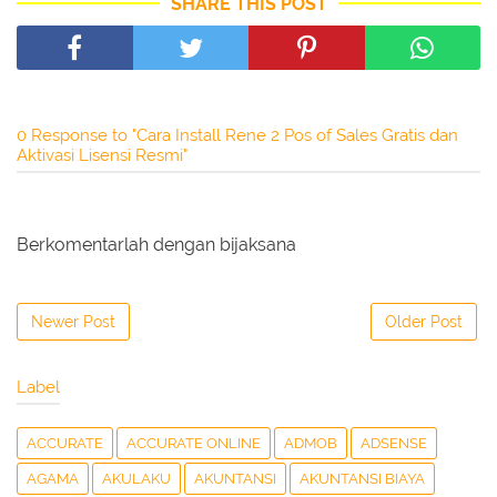
SHARE THIS POST
0 Response to "Cara Install Rene 2 Pos of Sales Gratis dan
Aktivasi Lisensi Resmi"
Berkomentarlah dengan bijaksana
Newer Post
Older Post
Label
ACCURATE
ACCURATE ONLINE
ADMOB
ADSENSE
AGAMA
AKULAKU
AKUNTANSI
AKUNTANSI BIAYA