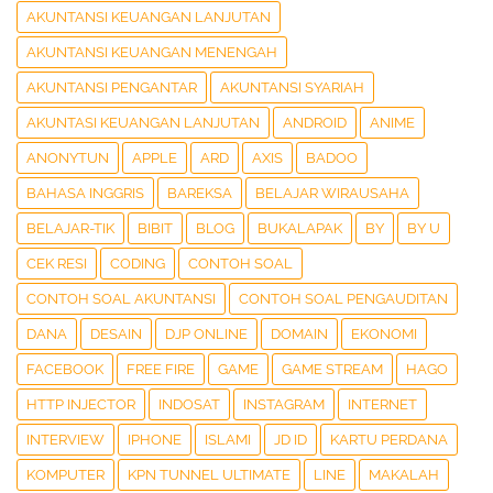
AKUNTANSI KEUANGAN LANJUTAN
AKUNTANSI KEUANGAN MENENGAH
AKUNTANSI PENGANTAR
AKUNTANSI SYARIAH
AKUNTASI KEUANGAN LANJUTAN
ANDROID
ANIME
ANONYTUN
APPLE
ARD
AXIS
BADOO
BAHASA INGGRIS
BAREKSA
BELAJAR WIRAUSAHA
BELAJAR-TIK
BIBIT
BLOG
BUKALAPAK
BY
BY U
CEK RESI
CODING
CONTOH SOAL
CONTOH SOAL AKUNTANSI
CONTOH SOAL PENGAUDITAN
DANA
DESAIN
DJP ONLINE
DOMAIN
EKONOMI
FACEBOOK
FREE FIRE
GAME
GAME STREAM
HAGO
HTTP INJECTOR
INDOSAT
INSTAGRAM
INTERNET
INTERVIEW
IPHONE
ISLAMI
JD ID
KARTU PERDANA
KOMPUTER
KPN TUNNEL ULTIMATE
LINE
MAKALAH