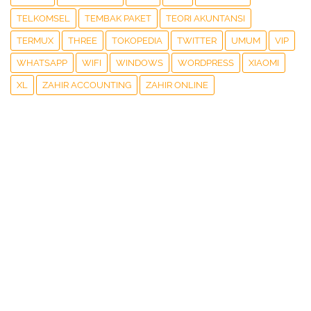
TELKOMSEL
TEMBAK PAKET
TEORI AKUNTANSI
TERMUX
THREE
TOKOPEDIA
TWITTER
UMUM
VIP
WHATSAPP
WIFI
WINDOWS
WORDPRESS
XIAOMI
XL
ZAHIR ACCOUNTING
ZAHIR ONLINE