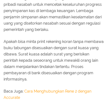
pribadi nasabah untuk mencetak keseluruhan progress
penyimpanan kas di lembaga keuangan. Lembaga
penjamin simpanan akan memastikan keselamatan dari
uang yang disetorkan nasabah sesuai dengan regulasi
pemerintah yang berlaku.
Apakah bisa minta print rekening koran tanpa membawa
buku tabungan disesuaikan dengan surat kuasa yang
dibawa. Surat kuasa adalah surat yang berisikan
perintah kepada seseorang untuk mewakili orang lain
dalam menjalankan tindakan tertentu. Proses
pembayaran di bank disesuaikan dengan program
informasinya.
Baca Juga:
Cara Menghubungkan Rene 2 dengan
Accurate