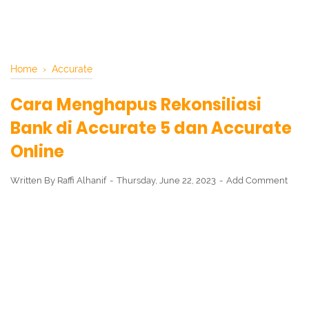
Home
›
Accurate
Cara Menghapus Rekonsiliasi
Bank di Accurate 5 dan Accurate
Online
Written By
Raffi Alhanif
Thursday, June 22, 2023
Add Comment