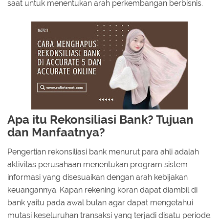
saat untuk menentukan arah perkembangan berbisnis.
Apa itu Rekonsiliasi Bank? Tujuan
dan Manfaatnya?
Pengertian rekonsiliasi bank menurut para ahli adalah
aktivitas perusahaan menentukan program sistem
informasi yang disesuaikan dengan arah kebijakan
keuangannya. Kapan rekening koran dapat diambil di
bank yaitu pada awal bulan agar dapat mengetahui
mutasi keseluruhan transaksi yang terjadi disatu periode.