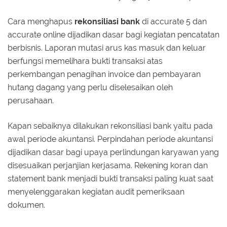
Cara menghapus
rekonsiliasi bank
di accurate 5 dan
accurate online dijadikan dasar bagi kegiatan pencatatan
berbisnis. Laporan mutasi arus kas masuk dan keluar
berfungsi memelihara bukti transaksi atas
perkembangan penagihan invoice dan pembayaran
hutang dagang yang perlu diselesaikan oleh
perusahaan.
Kapan sebaiknya dilakukan rekonsiliasi bank yaitu pada
awal periode akuntansi. Perpindahan periode akuntansi
dijadikan dasar bagi upaya perlindungan karyawan yang
disesuaikan perjanjian kerjasama. Rekening koran dan
statement bank menjadi bukti transaksi paling kuat saat
menyelenggarakan kegiatan audit pemeriksaan
dokumen.