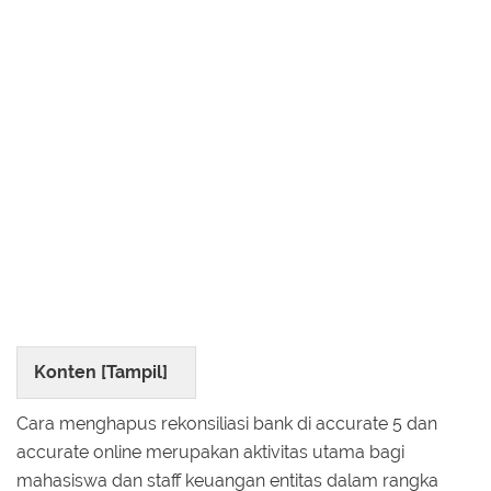
Konten [
Tampil
]
Cara menghapus rekonsiliasi bank di accurate 5 dan
accurate online merupakan aktivitas utama bagi
mahasiswa dan staff keuangan entitas dalam rangka