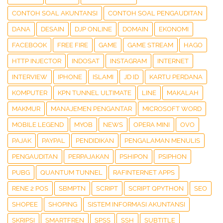
CONTOH SOAL AKUNTANSI
CONTOH SOAL PENGAUDITAN
DANA
DESAIN
DJP ONLINE
DOMAIN
EKONOMI
FACEBOOK
FREE FIRE
GAME
GAME STREAM
HAGO
HTTP INJECTOR
INDOSAT
INSTAGRAM
INTERNET
INTERVIEW
IPHONE
ISLAMI
JD ID
KARTU PERDANA
KOMPUTER
KPN TUNNEL ULTIMATE
LINE
MAKALAH
MAKMUR
MANAJEMEN PENGANTAR
MICROSOFT WORD
MOBILE LEGEND
MYOB
NEWS
OPERA MINI
OVO
PAJAK
PAYPAL
PENDIDIKAN
PENGALAMAN MENULIS
PENGAUDITAN
PERPAJAKAN
PSHIPON
PSIPHON
PUBG
QUANTUM TUNNEL
RAFINTERNET APPS
RENE 2 POS
SBMPTN
SCRIPT
SCRIPT QPYTHON
SEO
SHOPEE
SHOPING
SISTEM INFORMASI AKUNTANSI
SKRIPSI
SMARTFREN
SPSS
SSH
SUBTITLE