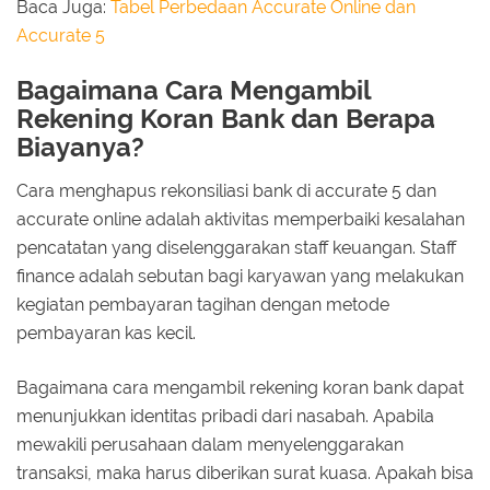
Baca Juga:
Tabel Perbedaan Accurate Online dan
Accurate 5
Bagaimana Cara Mengambil
Rekening Koran Bank dan Berapa
Biayanya?
Cara menghapus rekonsiliasi bank di accurate 5 dan
accurate online adalah aktivitas memperbaiki kesalahan
pencatatan yang diselenggarakan staff keuangan. Staff
finance adalah sebutan bagi karyawan yang melakukan
kegiatan pembayaran tagihan dengan metode
pembayaran kas kecil.
Bagaimana cara mengambil rekening koran bank dapat
menunjukkan identitas pribadi dari nasabah. Apabila
mewakili perusahaan dalam menyelenggarakan
transaksi, maka harus diberikan surat kuasa. Apakah bisa