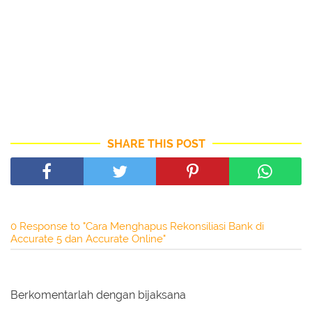
SHARE THIS POST
0 Response to "Cara Menghapus Rekonsiliasi Bank di
Accurate 5 dan Accurate Online"
Berkomentarlah dengan bijaksana